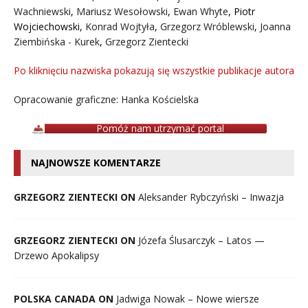
Wachniewski
,
Mariusz Wesołowski
,
Ewan Whyte
,
Piotr
Wojciechowski
,
Konrad Wojtyła
,
Grzegorz Wróblewski
,
Joanna
Ziembińska - Kurek
,
Grzegorz Zientecki
Po kliknięciu nazwiska pokazują się wszystkie publikacje autora
Opracowanie graficzne: Hanka Kościelska
Pomóż nam utrzymać portal
NAJNOWSZE KOMENTARZE
GRZEGORZ ZIENTECKI ON
Aleksander Rybczyński – Inwazja
GRZEGORZ ZIENTECKI ON
Józefa Ślusarczyk – Latos —
Drzewo Apokalipsy
POLSKA CANADA ON
Jadwiga Nowak – Nowe wiersze