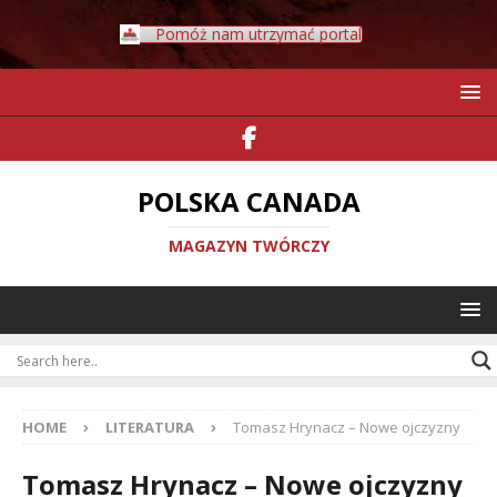
Pomóż nam utrzymać portal
POLSKA CANADA
MAGAZYN TWÓRCZY
HOME
LITERATURA
Tomasz Hrynacz – Nowe ojczyzny
Tomasz Hrynacz – Nowe ojczyzny