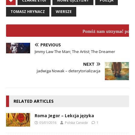
CZARNE ETUI
NOWE OJCZYZNY
POEZJA
TOMASZ HRYNACZ
WIERSZE
Pomóż nam utrzymać porta
PREVIOUS
Jimmy Law The Man; The Artist; The Dreamer
NEXT
Jadwiga Nowak – deterytorializacja
RELATED ARTICLES
Roma Jegor – Lekcja języka
05/01/2016
Polska Canada
1