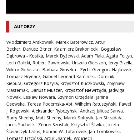
AUTORZY
Włodzimierz Antkowiak,
Marek Baterowicz
,
Artur
Becker
,
Dariusz Bitner
,
Kazimierz Brakoniecki
,
Bogusław
Dąbrowa - Kostka
,
Marek Dyżewski
,
Adam Fiala
,
Agata Foltyn,
Lech Galicki
,
Robert Gawłowski
,
Urszula Gierszon
,
Jerzy Gizella
,
Wiktor Gołuszko
,
Barbara Gruszka - Zych
,
Grzegorz Hajkowski
,
Tomasz Hrynacz
,
Gabriel Leonard Kamiński
,
Dominik
Kiepura
,
Grzegorz Kozyra
,
Krzysztof Kuczkowski
,
Zbigniew
Masternak
,
Dariusz Muszer
,
Krzysztof Niewrzęda
,
Jadwiga
Nowak
,
Lesław Nowara
,
Szymon Orzędała
,
Janina
Osewska
,
Teresa Podemska-Abt
,
Wilhelm Ratuszyński
,
Paweł
J. Rogowski
,
Aleksander Rybczyński
,
Andrzej Juliusz Sarwa
,
Barry Sheehy
,
Matt Sheehy
,
Marek Sołtysik
,
Jan Strządała
,
Jacek Suchecki
,
Zenon Szostak
,
Krzysztof Śliwka
,
Józefa
Ślusarczyk-Latos
,
Konrad W. Tatarowski
,
Jan Tomkowski
,
Tomasz Trzciński
,
Artur Ułamek
,
Wojciech