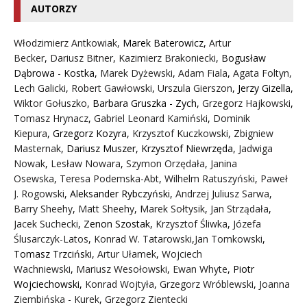
AUTORZY
Włodzimierz Antkowiak,
Marek Baterowicz
,
Artur
Becker
,
Dariusz Bitner
,
Kazimierz Brakoniecki
,
Bogusław
Dąbrowa - Kostka
,
Marek Dyżewski
,
Adam Fiala
,
Agata Foltyn,
Lech Galicki
,
Robert Gawłowski
,
Urszula Gierszon
,
Jerzy Gizella
,
Wiktor Gołuszko
,
Barbara Gruszka - Zych
,
Grzegorz Hajkowski
,
Tomasz Hrynacz
,
Gabriel Leonard Kamiński
,
Dominik
Kiepura
,
Grzegorz Kozyra
,
Krzysztof Kuczkowski
,
Zbigniew
Masternak
,
Dariusz Muszer
,
Krzysztof Niewrzęda
,
Jadwiga
Nowak
,
Lesław Nowara
,
Szymon Orzędała
,
Janina
Osewska
,
Teresa Podemska-Abt
,
Wilhelm Ratuszyński
,
Paweł
J. Rogowski
,
Aleksander Rybczyński
,
Andrzej Juliusz Sarwa
,
Barry Sheehy
,
Matt Sheehy
,
Marek Sołtysik
,
Jan Strządała
,
Jacek Suchecki
,
Zenon Szostak
,
Krzysztof Śliwka
,
Józefa
Ślusarczyk-Latos
,
Konrad W. Tatarowski
,
Jan Tomkowski
,
Tomasz Trzciński
,
Artur Ułamek
,
Wojciech
Wachniewski
,
Mariusz Wesołowski
,
Ewan Whyte
,
Piotr
Wojciechowski
,
Konrad Wojtyła
,
Grzegorz Wróblewski
,
Joanna
Ziembińska - Kurek
,
Grzegorz Zientecki