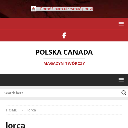
Pomóż nam utrzymać portal
POLSKA CANADA
MAGAZYN TWÓRCZY
HOME
lorca
lorca