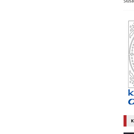
Ślusa
K