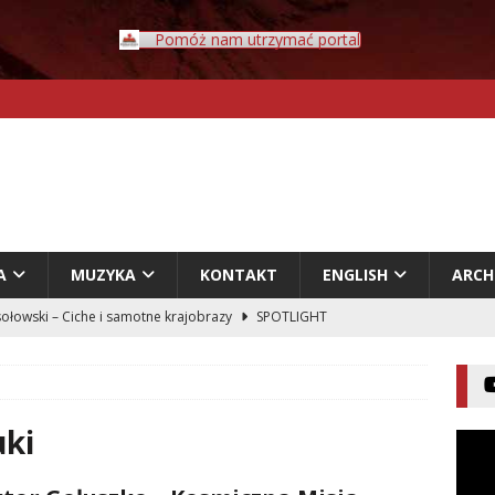
Pomóż nam utrzymać portal
A
MUZYKA
KONTAKT
ENGLISH
ARC
ołowski – Ciche i samotne krajobrazy
SPOTLIGHT
Rybczyński – Inwazja
LITERATURA
er – Przyklejeni odklejeni.
LITERATURA
acz – Człowiek w świecie rozpadających się znaczeń
uki