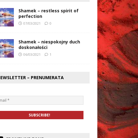
Shamek – restless spirit of
perfection
07/03/2021
0
Shamek – niespokojny duch
doskonałości
06/03/2021
1
EWSLETTER – PRENUMERATA