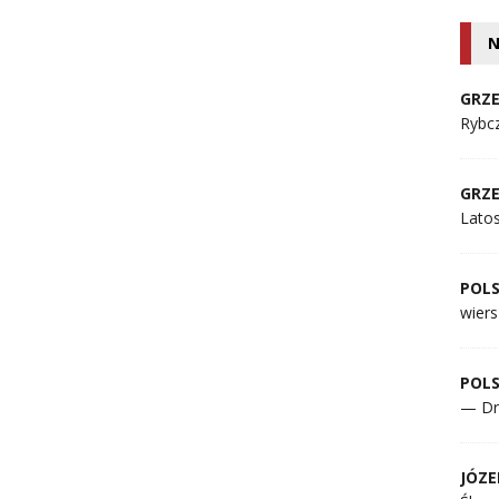
N
GRZE
Rybcz
GRZE
Lato
POL
wiers
POL
— Dr
JÓZE