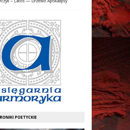
rczyk – Latos — Drzewo Apokalipsy
RONIKI POETYCKIE