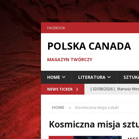
FACEBOOK
POLSKA CANADA
MAGAZYN TWÓRCZY
HOME
LITERATURA
SZTUK
[ 02/08/2026 ]
Mariusz Wes
NEWS TICKER
[ 24/07/2026 ]
Aleksander 
HOME
Kosmiczna misja sztuki
[ 23/07/2026 ]
Dariusz Musz
[ 19/07/2026 ]
Tomasz Hryn
Kosmiczna misja szt
LITERATURA