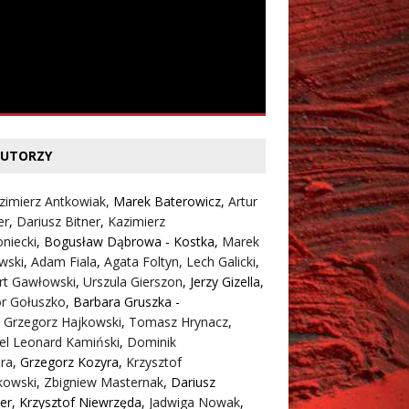
UTORZY
zimierz Antkowiak,
Marek Baterowicz
,
Artur
er
,
Dariusz Bitner
,
Kazimierz
niecki
,
Bogusław Dąbrowa - Kostka
,
Marek
wski
,
Adam Fiala
,
Agata Foltyn,
Lech Galicki
,
rt Gawłowski
,
Urszula Gierszon
,
Jerzy Gizella
,
or Gołuszko
,
Barbara Gruszka -
,
Grzegorz Hajkowski
,
Tomasz Hrynacz
,
el Leonard Kamiński
,
Dominik
ra
,
Grzegorz Kozyra
,
Krzysztof
kowski
,
Zbigniew Masternak
,
Dariusz
er
,
Krzysztof Niewrzęda
,
Jadwiga Nowak
,