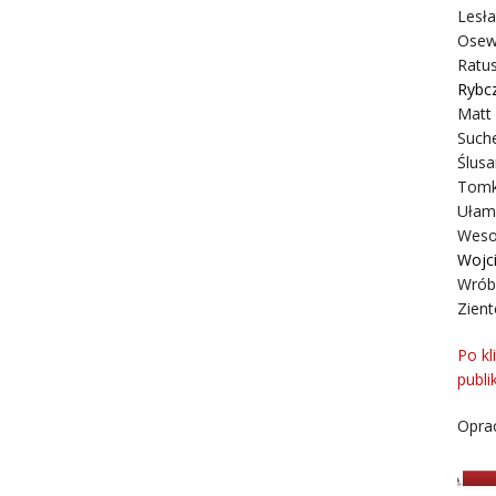
Lesł
Osew
Ratus
Rybc
Matt
Suche
Ślusa
Tomk
Ułam
Weso
Wojc
Wrób
Zient
Po kl
publi
Oprac