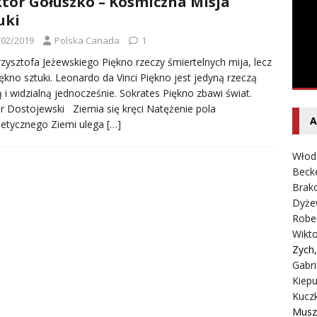
tor Gołuszko – Kosmiczna Misja
entecki – Dziennik – Wyspy Kanaryjskie
FELIETON
uki
/02/2019
Polska Canada
1
rzysztofa Jeżewskiego Piękno rzeczy śmiertelnych mija, lecz
iękno sztuki. Leonardo da Vinci Piękno jest jedyną rzeczą
 i widzialną jednocześnie. Sokrates Piękno zbawi świat.
r Dostojewski Ziemia się kręci Natężenie pola
A
etycznego Ziemi ulega
[…]
Włod
Beck
Brako
Dyże
Robe
Wikt
Zych
Gabri
Kiepu
Kucz
Musz