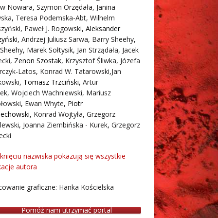
aw Nowara
,
Szymon Orzędała
,
Janina
ska
,
Teresa Podemska-Abt
,
Wilhelm
zyński
,
Paweł J. Rogowski
,
Aleksander
zyński
,
Andrzej Juliusz Sarwa
,
Barry Sheehy
,
 Sheehy
,
Marek Sołtysik
,
Jan Strządała
,
Jacek
cki
,
Zenon Szostak
,
Krzysztof Śliwka
,
Józefa
rczyk-Latos
,
Konrad W. Tatarowski
,
Jan
owski
,
Tomasz Trzciński
,
Artur
ek
,
Wojciech Wachniewski
,
Mariusz
łowski
,
Ewan Whyte
,
Piotr
iechowski
,
Konrad Wojtyła
,
Grzegorz
lewski
,
Joanna Ziembińska - Kurek
,
Grzegorz
ecki
iknięciu nazwiska pokazują się wszystkie
kacje autora
owanie graficzne: Hanka Kościelska
Pomóż nam utrzymać portal