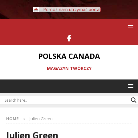
Pomóż nam utrzymać portal
POLSKA CANADA
MAGAZYN TWÓRCZY
HOME
Julien Green
Julien Green