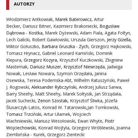
AUTORZY
Włodzimierz Antkowiak,
Marek Baterowicz
,
Artur
Becker
,
Dariusz Bitner
,
Kazimierz Brakoniecki
,
Bogusław
Dąbrowa - Kostka
,
Marek Dyżewski
,
Adam Fiala
,
Agata Foltyn,
Lech Galicki
,
Robert Gawłowski
,
Urszula Gierszon
,
Jerzy Gizella
,
Wiktor Gołuszko
,
Barbara Gruszka - Zych
,
Grzegorz Hajkowski
,
Tomasz Hrynacz
,
Gabriel Leonard Kamiński
,
Dominik
Kiepura
,
Grzegorz Kozyra
,
Krzysztof Kuczkowski
,
Zbigniew
Masternak
,
Dariusz Muszer
,
Krzysztof Niewrzęda
,
Jadwiga
Nowak
,
Lesław Nowara
,
Szymon Orzędała
,
Janina
Osewska
,
Teresa Podemska-Abt
,
Wilhelm Ratuszyński
,
Paweł
J. Rogowski
,
Aleksander Rybczyński
,
Andrzej Juliusz Sarwa
,
Barry Sheehy
,
Matt Sheehy
,
Marek Sołtysik
,
Jan Strządała
,
Jacek Suchecki
,
Zenon Szostak
,
Krzysztof Śliwka
,
Józefa
Ślusarczyk-Latos
,
Konrad W. Tatarowski
,
Jan Tomkowski
,
Tomasz Trzciński
,
Artur Ułamek
,
Wojciech
Wachniewski
,
Mariusz Wesołowski
,
Ewan Whyte
,
Piotr
Wojciechowski
,
Konrad Wojtyła
,
Grzegorz Wróblewski
,
Joanna
Ziembińska - Kurek
,
Grzegorz Zientecki