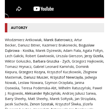
AUTORZY
Włodzimierz Antkowiak,
Marek Baterowicz
,
Artur
Becker
,
Dariusz Bitner
,
Kazimierz Brakoniecki
,
Bogusław
Dąbrowa - Kostka
,
Marek Dyżewski
,
Adam Fiala
,
Agata Foltyn,
Lech Galicki
,
Robert Gawłowski
,
Urszula Gierszon
,
Jerzy Gizella
,
Wiktor Gołuszko
,
Barbara Gruszka - Zych
,
Grzegorz Hajkowski
,
Tomasz Hrynacz
,
Gabriel Leonard Kamiński
,
Dominik
Kiepura
,
Grzegorz Kozyra
,
Krzysztof Kuczkowski
,
Zbigniew
Masternak
,
Dariusz Muszer
,
Krzysztof Niewrzęda
,
Jadwiga
Nowak
,
Lesław Nowara
,
Szymon Orzędała
,
Janina
Osewska
,
Teresa Podemska-Abt
,
Wilhelm Ratuszyński
,
Paweł
J. Rogowski
,
Aleksander Rybczyński
,
Andrzej Juliusz Sarwa
,
Barry Sheehy
,
Matt Sheehy
,
Marek Sołtysik
,
Jan Strządała
,
Jacek Suchecki
,
Zenon Szostak
,
Krzysztof Śliwka
,
Józefa