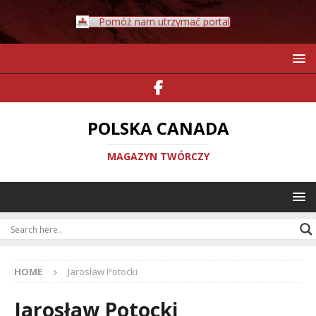
Pomóż nam utrzymać portal
POLSKA CANADA
MAGAZYN TWÓRCZY
HOME
Jarosław Potocki
Jarosław Potocki