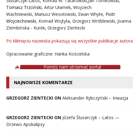
Ślusarczyk-Latos
,
Konrad W. Tatarowski
,
Jan Tomkowski
,
Tomasz Trzciński
,
Artur Ułamek
,
Wojciech
Wachniewski
,
Mariusz Wesołowski
,
Ewan Whyte
,
Piotr
Wojciechowski
,
Konrad Wojtyła
,
Grzegorz Wróblewski
,
Joanna
Ziembińska - Kurek
,
Grzegorz Zientecki
Po kliknięciu nazwiska pokazują się wszystkie publikacje autora
Opracowanie graficzne: Hanka Kościelska
Pomóż nam utrzymać portal
NAJNOWSZE KOMENTARZE
GRZEGORZ ZIENTECKI ON
Aleksander Rybczyński – Inwazja
GRZEGORZ ZIENTECKI ON
Józefa Ślusarczyk – Latos —
Drzewo Apokalipsy