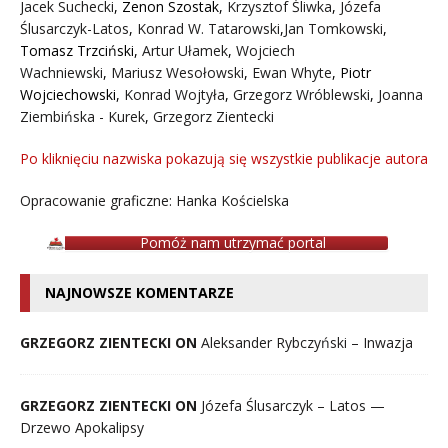
Jacek Suchecki
,
Zenon Szostak
,
Krzysztof Śliwka
,
Józefa
Ślusarczyk-Latos
,
Konrad W. Tatarowski
,
Jan Tomkowski
,
Tomasz Trzciński
,
Artur Ułamek
,
Wojciech
Wachniewski
,
Mariusz Wesołowski
,
Ewan Whyte
,
Piotr
Wojciechowski
,
Konrad Wojtyła
,
Grzegorz Wróblewski
,
Joanna
Ziembińska - Kurek
,
Grzegorz Zientecki
Po kliknięciu nazwiska pokazują się wszystkie publikacje autora
Opracowanie graficzne: Hanka Kościelska
Pomóż nam utrzymać portal
NAJNOWSZE KOMENTARZE
GRZEGORZ ZIENTECKI ON
Aleksander Rybczyński – Inwazja
GRZEGORZ ZIENTECKI ON
Józefa Ślusarczyk – Latos —
Drzewo Apokalipsy