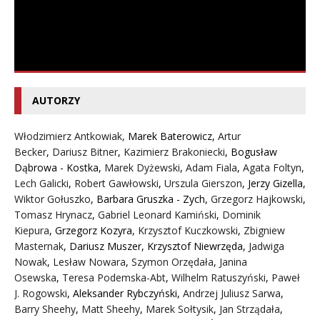
AUTORZY
Włodzimierz Antkowiak,
Marek Baterowicz
,
Artur
Becker
,
Dariusz Bitner
,
Kazimierz Brakoniecki
,
Bogusław
Dąbrowa - Kostka
,
Marek Dyżewski
,
Adam Fiala
,
Agata Foltyn,
Lech Galicki
,
Robert Gawłowski
,
Urszula Gierszon
,
Jerzy Gizella
,
Wiktor Gołuszko
,
Barbara Gruszka - Zych
,
Grzegorz Hajkowski
,
Tomasz Hrynacz
,
Gabriel Leonard Kamiński
,
Dominik
Kiepura
,
Grzegorz Kozyra
,
Krzysztof Kuczkowski
,
Zbigniew
Masternak
,
Dariusz Muszer
,
Krzysztof Niewrzęda
,
Jadwiga
Nowak
,
Lesław Nowara
,
Szymon Orzędała
,
Janina
Osewska
,
Teresa Podemska-Abt
,
Wilhelm Ratuszyński
,
Paweł
J. Rogowski
,
Aleksander Rybczyński
,
Andrzej Juliusz Sarwa
,
Barry Sheehy
,
Matt Sheehy
,
Marek Sołtysik
,
Jan Strządała
,