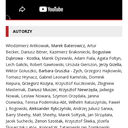
AUTORZY
Włodzimierz Antkowiak,
Marek Baterowicz
,
Artur
Becker
,
Dariusz Bitner
,
Kazimierz Brakoniecki
,
Bogusław
Dąbrowa - Kostka
,
Marek Dyżewski
,
Adam Fiala
,
Agata Foltyn,
Lech Galicki
,
Robert Gawłowski
,
Urszula Gierszon
,
Jerzy Gizella
,
Wiktor Gołuszko
,
Barbara Gruszka - Zych
,
Grzegorz Hajkowski
,
Tomasz Hrynacz
,
Gabriel Leonard Kamiński
,
Dominik
Kiepura
,
Grzegorz Kozyra
,
Krzysztof Kuczkowski
,
Zbigniew
Masternak
,
Dariusz Muszer
,
Krzysztof Niewrzęda
,
Jadwiga
Nowak
,
Lesław Nowara
,
Szymon Orzędała
,
Janina
Osewska
,
Teresa Podemska-Abt
,
Wilhelm Ratuszyński
,
Paweł
J. Rogowski
,
Aleksander Rybczyński
,
Andrzej Juliusz Sarwa
,
Barry Sheehy
,
Matt Sheehy
,
Marek Sołtysik
,
Jan Strządała
,
Jacek Suchecki
,
Zenon Szostak
,
Krzysztof Śliwka
,
Józefa
Ślusarczyk-Latos
,
Konrad W. Tatarowski
,
Jan Tomkowski
,