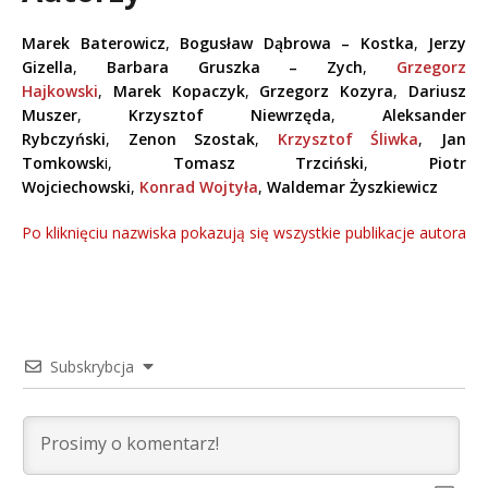
Marek Baterowicz
,
Bogusław Dąbrowa – Kostka
,
Jerzy
Gizella
,
Barbara Gruszka – Zych
,
Grzegorz
Hajkowski
,
Marek Kopaczyk
,
Grzegorz Kozyra
,
Dariusz
Muszer
,
Krzysztof Niewrzęda
,
Aleksander
Rybczyński
,
Zenon Szostak
,
Krzysztof Śliwka
,
Jan
Tomkowsk
i,
Tomasz Trzciński
,
Piotr
Wojciechowski
,
Konrad Wojtyła
,
Waldemar Żyszkiewicz
Po kliknięciu nazwiska pokazują się wszystkie publikacje autora
Subskrybcja