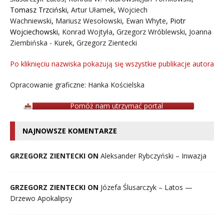
Tomasz Trzciński
,
Artur Ułamek
,
Wojciech
Wachniewski
,
Mariusz Wesołowski
,
Ewan Whyte
,
Piotr
Wojciechowski
,
Konrad Wojtyła
,
Grzegorz Wróblewski
,
Joanna
Ziembińska - Kurek
,
Grzegorz Zientecki
Po kliknięciu nazwiska pokazują się wszystkie publikacje autora
Opracowanie graficzne: Hanka Kościelska
Pomóż nam utrzymać portal
NAJNOWSZE KOMENTARZE
GRZEGORZ ZIENTECKI ON
Aleksander Rybczyński – Inwazja
GRZEGORZ ZIENTECKI ON
Józefa Ślusarczyk – Latos —
Drzewo Apokalipsy