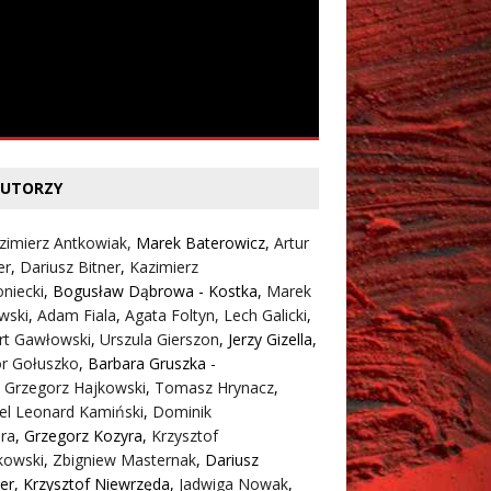
UTORZY
zimierz Antkowiak,
Marek Baterowicz
,
Artur
er
,
Dariusz Bitner
,
Kazimierz
niecki
,
Bogusław Dąbrowa - Kostka
,
Marek
wski
,
Adam Fiala
,
Agata Foltyn,
Lech Galicki
,
rt Gawłowski
,
Urszula Gierszon
,
Jerzy Gizella
,
or Gołuszko
,
Barbara Gruszka -
,
Grzegorz Hajkowski
,
Tomasz Hrynacz
,
el Leonard Kamiński
,
Dominik
ra
,
Grzegorz Kozyra
,
Krzysztof
kowski
,
Zbigniew Masternak
,
Dariusz
er
,
Krzysztof Niewrzęda
,
Jadwiga Nowak
,