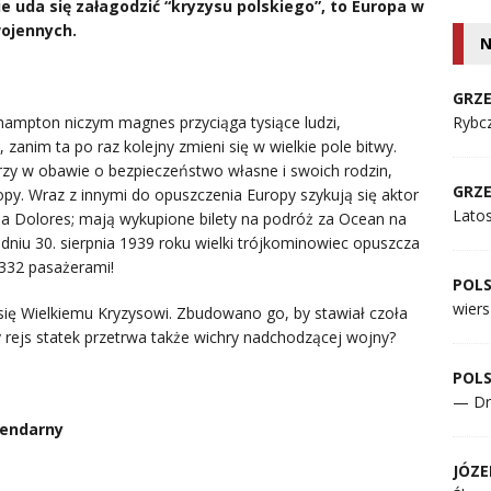
ie uda się załagodzić “kryzysu polskiego”, to Europa w
wojennych.
N
GRZE
thampton niczym magnes przyciąga tysiące ludzi,
Rybcz
zanim ta po raz kolejny zmieni się w wielkie pole bitwy.
órzy w obawie o bezpieczeństwo własne i swoich rodzin,
GRZE
lopy. Wraz z innymi do opuszczenia Europy szykują się aktor
Lato
ona Dolores; mają wykupione bilety na podróż za Ocean na
W dniu 30. sierpnia 1939 roku wielki trójkominowiec opuszcza
332 pasażerami!
POL
wiers
 się Wielkiemu Kryzysowi. Zbudowano go, by stawiał czoła
 rejs statek przetrwa także wichry nadchodzącej wojny?
POL
— Dr
gendarny
JÓZE