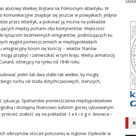
Ślusa
as atutowy Wielkiej Brytanii na Północnym Atlantyku. W
two komunikacyjne znajduje się jeszcze w powijakach; jedyna
dzie przez Atlantyk, a pokonać ją można na pokładzie
rsujących między portami obu kontynentów. Większość
ęki tysiącom bezimiennych emigrantów, podróżujących ku
adnych wygód pomieszczeniach w międzypokładach
eku emigracyjny boom się kończy – władze Stanów
e mogą przybyć i zamieszkać w tym kraju. Wielcy armatorzy
Cunard, istniejący na rynku od 1840 roku.
budować jeden lub dwa statki tak wielkie, by mogły
yckiego ruchu od stada dotychczasowych, starszych,
ić sytuację. Spartańskie pomieszczenia międzypokładowe
ej wygodną i dostępną finansowo ludziom gorzej sytuowanym.
rzecież znaleźć się na pokładzie t a k i e g o liniowca –
K
ch olbrzymów stoczni położonej w regionie Clydeside w