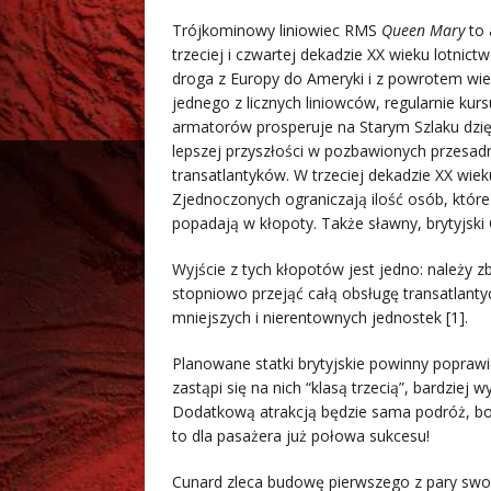
Trójkominowy liniowiec RMS
Queen Mary
to 
trzeciej i czwartej dekadzie XX wieku lotnic
droga z Europy do Ameryki i z powrotem wie
jednego z licznych liniowców, regularnie ku
armatorów prosperuje na Starym Szlaku dzi
lepszej przyszłości w pozbawionych przes
transatlantyków. W trzeciej dekadzie XX wi
Zjednoczonych ograniczają ilość osób, któr
popadają w kłopoty. Także sławny, brytyjski 
Wyjście z tych kłopotów jest jedno: należy z
stopniowo przejąć całą obsługę transatlant
mniejszych i nierentownych jednostek [1].
Planowane statki brytyjskie powinny popraw
zastąpi się na nich “klasą trzecią”, bardzi
Dodatkową atrakcją będzie sama podróż, bo p
to dla pasażera już połowa sukcesu!
Cunard zleca budowę pierwszego z pary swoi