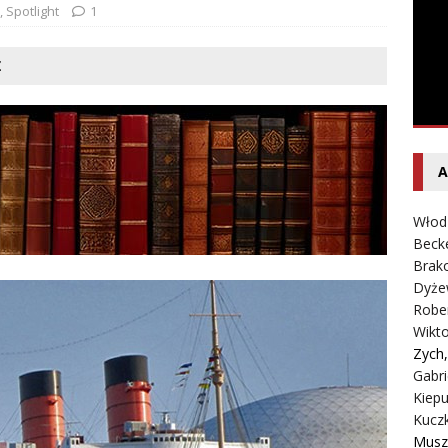
Rybczyński – Inwazja
LITERATURA
,
Spotlight
1
Ż
A
Włod
Beck
Brako
Dyże
Robe
Wikt
Zych
Gabri
Kiepu
Kucz
Musz