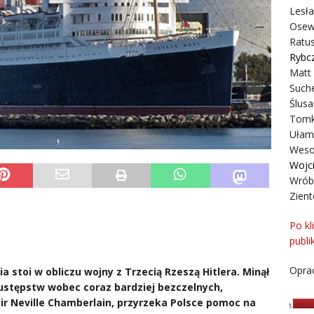
Lesł
Osew
Ratus
Rybc
Matt
Suche
Ślusa
Tomk
Ułam
Weso
Wojc
Wrób
Zient
Po kl
publi
Oprac
ia stoi w obliczu wojny z Trzecią Rzeszą Hitlera. Minął
 ustępstw wobec coraz bardziej bezczelnych,
ir Neville Chamberlain, przyrzeka Polsce pomoc na