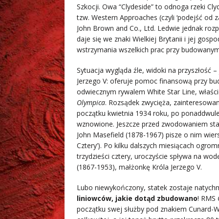
Szkocji. Owa “Clydeside” to odnoga rzeki Cl
tzw. Western Approaches (czyli ‘podejść od 
John Brown and Co., Ltd. Ledwie jednak roz
daje się we znaki Wielkiej Brytanii i jej go
wstrzymania wszelkich prac przy budowanym 
Sytuacja wygląda źle, widoki na przyszłość –
Jerzego V: oferuje pomoc finansową przy bu
odwiecznym rywalem White Star Line, właścic
Olympica
. Rozsądek zwycięża, zainteresowan
początku kwietnia 1934 roku, po ponaddwulet
wznowione. Jeszcze przed zwodowaniem statek
John Masefield (1878-1967) pisze o nim wie
Cztery’). Po kilku dalszych miesiącach ogr
trzydzieści cztery, uroczyście spływa na wo
(1867-1953), małżonkę Króla Jerzego V.
Lubo niewykończony, statek zostaje natychm
liniowców, jakie dotąd zbudowano
! RMS
początku swej służby pod znakiem Cunard-Whi