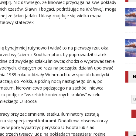
wej
[2]. Nic dziwnego, że liniowiec przyciąga na swe pokłady
oich czasów. Sławni i bogaci, podróżując na
Królowej
, mogą
j ze ścian jadalni I klasy znajduje się wielka mapa
ztałowy stateczek.
ię bynajmniej rutynowo i widać to na pierwszy rzut oka.
 przed wyjściem z Southampton, by poprowadził statek
udnie od zwykłego szlaku liniowca; chodzi o wyprowadzenie
odnych, chcących od razu na początku działań upolować
śnia 1939 roku oddziały Wehrmachtu w sposób bandycki –
N
czają do Polski, a późną nocą następnego dnia, po
timatum, kierownictwo pędzącego na zachód liniowca
leca podjęcie “wszelkich koniecznych kroków” w celu
emieckiego U-Boota.
racy przy zaciemnieniu statku. Iluminatory zostają
nia się specjalnymi kotarami. Dodatkowi obserwatorzy
 by w porę wypatrzyć peryskop U-Boota lub ślad
d trzech tysięcy ludzi na pokładach “pasażera” rośnie