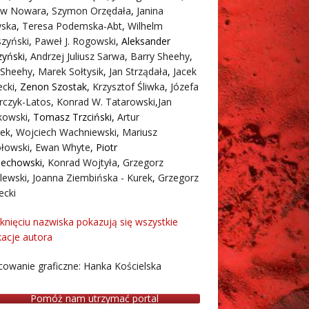
aw Nowara
,
Szymon Orzędała
,
Janina
ska
,
Teresa Podemska-Abt
,
Wilhelm
zyński
,
Paweł J. Rogowski
,
Aleksander
zyński
,
Andrzej Juliusz Sarwa
,
Barry Sheehy
,
 Sheehy
,
Marek Sołtysik
,
Jan Strządała
,
Jacek
cki
,
Zenon Szostak
,
Krzysztof Śliwka
,
Józefa
rczyk-Latos
,
Konrad W. Tatarowski
,
Jan
owski
,
Tomasz Trzciński
,
Artur
ek
,
Wojciech Wachniewski
,
Mariusz
łowski
,
Ewan Whyte
,
Piotr
iechowski
,
Konrad Wojtyła
,
Grzegorz
lewski
,
Joanna Ziembińska - Kurek
,
Grzegorz
ecki
iknięciu nazwiska pokazują się wszystkie
kacje autora
owanie graficzne: Hanka Kościelska
Pomóż nam utrzymać portal