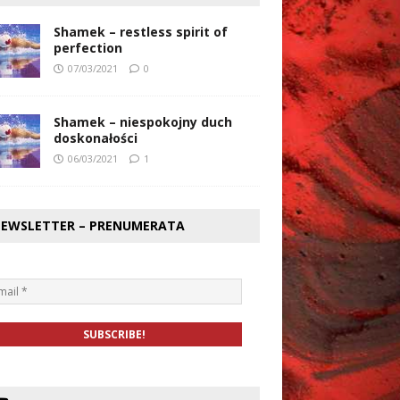
Shamek – restless spirit of
perfection
07/03/2021
0
Shamek – niespokojny duch
doskonałości
06/03/2021
1
EWSLETTER – PRENUMERATA