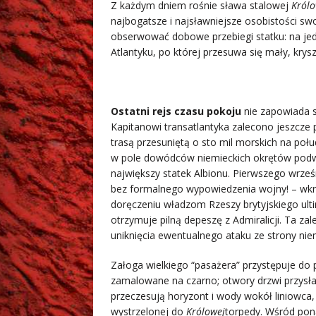
Z każdym dniem rośnie sława stalowej
Królo
najbogatsze i najsławniejsze osobistości sw
obserwować dobowe przebiegi statku: na jedne
Atlantyku, po której przesuwa się mały, krys
Ostatni rejs czasu pokoju
nie zapowiada s
Kapitanowi transatlantyka zalecono jeszcze
trasą przesuniętą o sto mil morskich na poł
w pole dowódców niemieckich okrętów podw
największy statek Albionu. Pierwszego wrze
bez formalnego wypowiedzenia wojny! – wkra
doręczeniu władzom Rzeszy brytyjskiego ul
otrzymuje pilną depeszę z Admiralicji. Ta za
uniknięcia ewentualnego ataku ze strony ni
Załoga wielkiego “pasażera” przystępuje do p
zamalowane na czarno; otwory drzwi przysła
przeczesują horyzont i wody wokół liniowca,
wystrzelonej do
Królowej
torpedy. Wśród pona