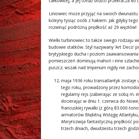
całkowitej, a jej tonaż brutto przekracza 80
Liniowiec może przyjąć na swoich dwunastu
kolejny tysiąc osób z hakiem. Jak gdyby te
rozwinąć podróżną prędkość aż 29 węzłów!
Wielki turbinowiec to także swego rodzaju 
budowie statków. Styl nazywany ‘Art Deco’ p
brytyjskiego ducha i poziom zaawansowania
pomieszczeń dominują mahoń i inne szlache
puszcz; wszak nad Imperium nigdy nie zacho
maja 1936 roku transatlantyk zostaje 
tego roku, prowadzony przez komodora
regularny rejs (zabierając ze sobą m. 
docierając w dniu 1. czerwca do Noweg
francuskiej rywalki (z górą 83.000-ton
armatorów Błękitną Wstęgę Atlantyku
Mary
rozwija fantastyczną prędkość p
trzech dniach, dwudziestu trzech godzi