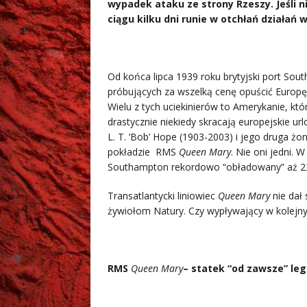
wypadek ataku ze strony Rzeszy. Jeśli n
ciągu kilku dni runie w otchłań działań 
Od końca lipca 1939 roku brytyjski port Sou
próbujących za wszelką cenę opuścić Europę, 
Wielu z tych uciekinierów to Amerykanie, kt
drastycznie niekiedy skracają europejskie ur
L. T. ‘Bob’ Hope (1903-2003) i jego druga ż
pokładzie RMS
Queen Mary
. Nie oni jedni. 
Southampton rekordowo “obładowany” aż 2
Transatlantycki liniowiec
Queen Mary
nie dał
żywiołom Natury. Czy wypływający w kolejny
RMS
Queen Mary
– statek “od zawsze” le