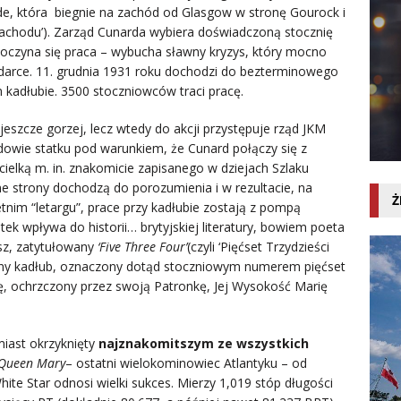
yde, która biegnie na zachód od Glasgow w stronę Gourock i
zachodu’). Zarząd Cunarda wybiera doświadczoną stocznię
poczyna się praca – wybucha sławny kryzys, który mocno
spodarce. 11. grudnia 1931 roku dochodzi do bezterminowego
kadłubie. 3500 stoczniowców traci pracę.
 jeszcze gorzej, lecz wtedy do akcji przystępuje rząd JKM
dowie statku pod warunkiem, że Cunard połączy się z
ielką m. in. znakomicie zapisanego w dziejach Szlaku
e strony dochodzą do porozumienia i w rezultacie, na
Ż
nim “letargu”, prace przy kadłubie zostają z pompą
 wpływa do historii… brytyjskiej literatury, bowiem poeta
rsz, zatytułowany
‘Five Three Four’
(czyli ‘Pięćset Trzydzieści
omny kadłub, oznaczony dotąd stoczniowym numerem pięćset
dę, ochrzczony przez swoją Patronkę, Jej Wysokość Marię
iast okrzyknięty
najznakomitszym ze wszystkich
Queen Mary
– ostatni wielokominowiec Atlantyku – od
te Star odnosi wielki sukces. Mierzy 1,019 stóp długości