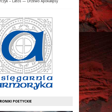
rczyk – Latos — Drzewo Apokalipsy
RONIKI POETYCKIE