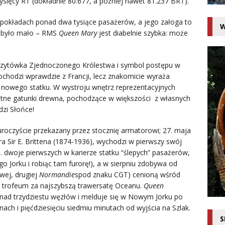
 tysięcy RT (dokładnie 80.677, a później nawet 81.237 BRT).
 pokładach ponad dwa tysiące pasażerów, a jego załoga to
W
go było mało – RMS
Queen Mary
jest diabelnie szybka: może
wizytówka Zjednoczonego Królestwa i symbol postępu w
ochodzi wprawdzie z Francji, lecz znakomicie wyraża
 nowego statku. W wystroju wnętrz reprezentacyjnych
tne gatunki drewna, pochodzące w większości z własnych
dzi Słońce!
uroczyście przekazany przez stocznię armatorowi; 27. maja
 Sir E. Brittena (1874-1936), wychodzi w pierwszy swój
in. dwoje pierwszych w karierze statku “ślepych” pasażerów,
o Jorku i robiąc tam furorę!), a w sierpniu zdobywa od
owej, drugiej
Normandie
spod znaku CGT) cenioną wśród
, trofeum za najszybszą trawersatę Oceanu.
Queen
onad trzydziestu węzłów i melduje się w Nowym Jorku po
nach i pięćdziesięciu siedmiu minutach od wyjścia na Szlak.
S