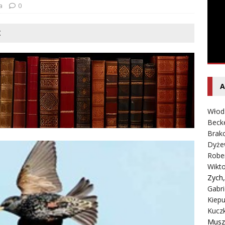
Rybczyński – Inwazja
LITERATURA
a
0
Ż
A
Włod
Beck
Brako
Dyże
Robe
Wikt
Zych
Gabri
Kiepu
Kucz
Musz