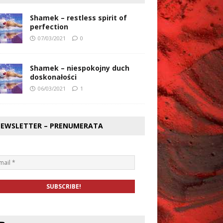
Shamek – restless spirit of
perfection
07/03/2021
0
Shamek – niespokojny duch
doskonałości
06/03/2021
1
EWSLETTER – PRENUMERATA