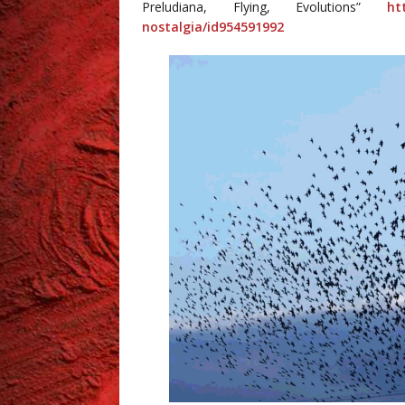
Preludiana, Flying, Evolutions”
ht
nostalgia/id954591992