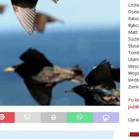
Lesł
Osew
Ratus
Rybc
Matt
Suche
Ślusa
Tomk
Ułam
Weso
Wojc
Wrób
Zient
Po kl
publi
Oprac