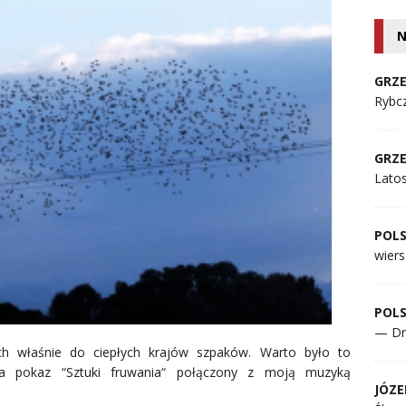
N
GRZE
Rybcz
GRZE
Lato
POL
wiers
POL
— Dr
cych właśnie do ciepłych krajów szpaków. Warto było to
na pokaz “Sztuki fruwania“ połączony z moją muzyką
JÓZE