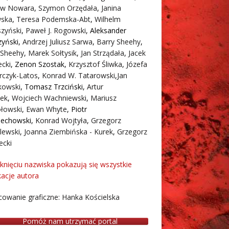
aw Nowara
,
Szymon Orzędała
,
Janina
ska
,
Teresa Podemska-Abt
,
Wilhelm
zyński
,
Paweł J. Rogowski
,
Aleksander
zyński
,
Andrzej Juliusz Sarwa
,
Barry Sheehy
,
 Sheehy
,
Marek Sołtysik
,
Jan Strządała
,
Jacek
cki
,
Zenon Szostak
,
Krzysztof Śliwka
,
Józefa
rczyk-Latos
,
Konrad W. Tatarowski
,
Jan
owski
,
Tomasz Trzciński
,
Artur
ek
,
Wojciech Wachniewski
,
Mariusz
łowski
,
Ewan Whyte
,
Piotr
iechowski
,
Konrad Wojtyła
,
Grzegorz
lewski
,
Joanna Ziembińska - Kurek
,
Grzegorz
ecki
iknięciu nazwiska pokazują się wszystkie
kacje autora
owanie graficzne: Hanka Kościelska
Pomóż nam utrzymać portal