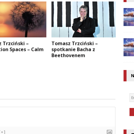
 Trzciński –
Tomasz Trzciński –
tion Spaces – Calm
spotkanie Bacha z
Beethovenem
N
[+]