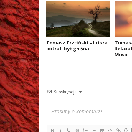
Tomasz Trzciński – I cisza
Tomasz
potrafi być głośna
Relaxa
Music
Subskrybcja
{}