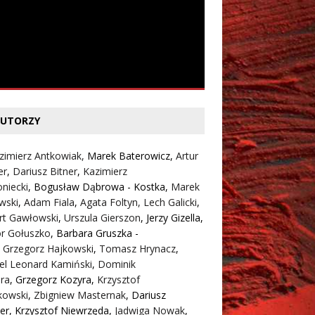
UTORZY
zimierz Antkowiak,
Marek Baterowicz
,
Artur
er
,
Dariusz Bitner
,
Kazimierz
niecki
,
Bogusław Dąbrowa - Kostka
,
Marek
wski
,
Adam Fiala
,
Agata Foltyn,
Lech Galicki
,
rt Gawłowski
,
Urszula Gierszon
,
Jerzy Gizella
,
or Gołuszko
,
Barbara Gruszka -
,
Grzegorz Hajkowski
,
Tomasz Hrynacz
,
el Leonard Kamiński
,
Dominik
ra
,
Grzegorz Kozyra
,
Krzysztof
kowski
,
Zbigniew Masternak
,
Dariusz
er
,
Krzysztof Niewrzęda
,
Jadwiga Nowak
,