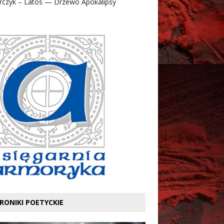
rczyk – Latos — Drzewo Apokalipsy
RONIKI POETYCKIE