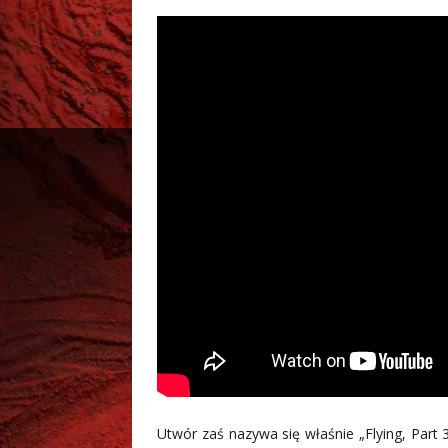
Utwór zaś nazywa się właśnie „Flying, Part 3