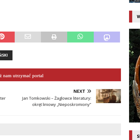
W
ŃSKI
 nam utrzymać portal
NEXT
ter
Jan Tomkowski – Żaglowce literatury:
okręt liniowy „Nieposkromiony”
S