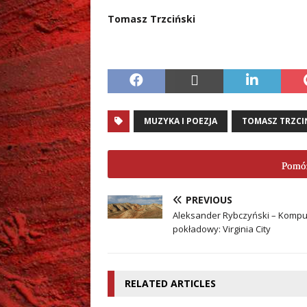
Tomasz Trzciński
…
MUZYKA I POEZJA
TOMASZ TRZCI
Pomóż
PREVIOUS
Aleksander Rybczyński – Kompu
pokładowy: Virginia City
RELATED ARTICLES