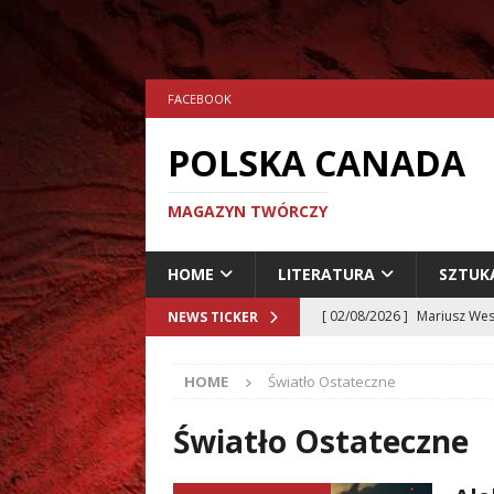
FACEBOOK
POLSKA CANADA
MAGAZYN TWÓRCZY
HOME
LITERATURA
SZTUK
[ 02/08/2026 ]
Mariusz Wes
NEWS TICKER
[ 24/07/2026 ]
Aleksander 
HOME
Światło Ostateczne
[ 23/07/2026 ]
Dariusz Musz
[ 19/07/2026 ]
Tomasz Hryn
Światło Ostateczne
LITERATURA