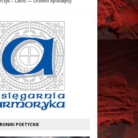
rczyk – Latos — Drzewo Apokalipsy
RONIKI POETYCKIE