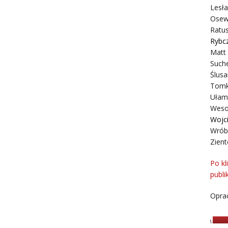
Lesł
Osew
Ratus
Rybc
Matt
Suche
Ślusa
Tomk
Ułam
Weso
Wojc
Wrób
Zient
Po kl
publi
Oprac