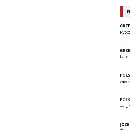
N
GRZE
Rybcz
GRZE
Lato
POL
wiers
POL
— Dr
JÓZE