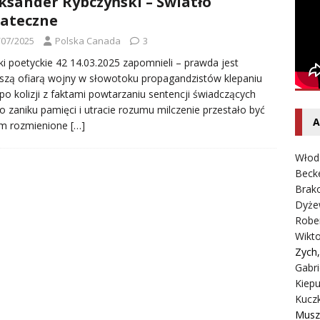
ksander Rybczyński – Światło
entecki – Dziennik – Wyspy Kanaryjskie
FELIETON
ateczne
/07/2025
Polska Canada
3
ki poetyckie 42 14.03.2025 zapomnieli – prawda jest
szą ofiarą wojny w słowotoku propagandzistów klepaniu
po kolizji z faktami powtarzaniu sentencji świadczących
 o zaniku pamięci i utracie rozumu milczenie przestało być
A
em rozmienione
[…]
Włod
Beck
Brako
Dyże
Robe
Wikt
Zych
Gabri
Kiepu
Kucz
Musz