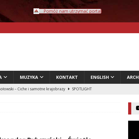
Pomóż nam utrzymać portal
A
MUZYKA
KONTAKT
ENGLISH
ARC
ołowski – Ciche i samotne krajobrazy
SPOTLIGHT
Rybczyński – Inwazja
LITERATURA
er – Przyklejeni odklejeni.
LITERATURA
acz – Człowiek w świecie rozpadających się znaczeń