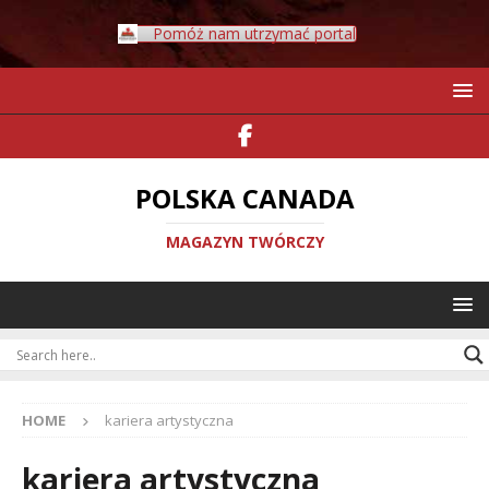
Pomóż nam utrzymać portal
POLSKA CANADA
MAGAZYN TWÓRCZY
HOME
kariera artystyczna
kariera artystyczna