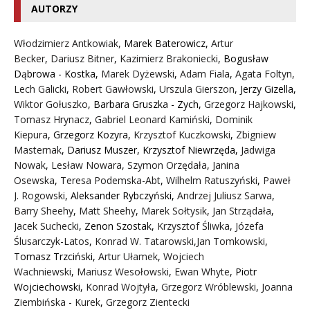
AUTORZY
Włodzimierz Antkowiak,
Marek Baterowicz
,
Artur
Becker
,
Dariusz Bitner
,
Kazimierz Brakoniecki
,
Bogusław
Dąbrowa - Kostka
,
Marek Dyżewski
,
Adam Fiala
,
Agata Foltyn,
Lech Galicki
,
Robert Gawłowski
,
Urszula Gierszon
,
Jerzy Gizella
,
Wiktor Gołuszko
,
Barbara Gruszka - Zych
,
Grzegorz Hajkowski
,
Tomasz Hrynacz
,
Gabriel Leonard Kamiński
,
Dominik
Kiepura
,
Grzegorz Kozyra
,
Krzysztof Kuczkowski
,
Zbigniew
Masternak
,
Dariusz Muszer
,
Krzysztof Niewrzęda
,
Jadwiga
Nowak
,
Lesław Nowara
,
Szymon Orzędała
,
Janina
Osewska
,
Teresa Podemska-Abt
,
Wilhelm Ratuszyński
,
Paweł
J. Rogowski
,
Aleksander Rybczyński
,
Andrzej Juliusz Sarwa
,
Barry Sheehy
,
Matt Sheehy
,
Marek Sołtysik
,
Jan Strządała
,
Jacek Suchecki
,
Zenon Szostak
,
Krzysztof Śliwka
,
Józefa
Ślusarczyk-Latos
,
Konrad W. Tatarowski
,
Jan Tomkowski
,
Tomasz Trzciński
,
Artur Ułamek
,
Wojciech
Wachniewski
,
Mariusz Wesołowski
,
Ewan Whyte
,
Piotr
Wojciechowski
,
Konrad Wojtyła
,
Grzegorz Wróblewski
,
Joanna
Ziembińska - Kurek
,
Grzegorz Zientecki