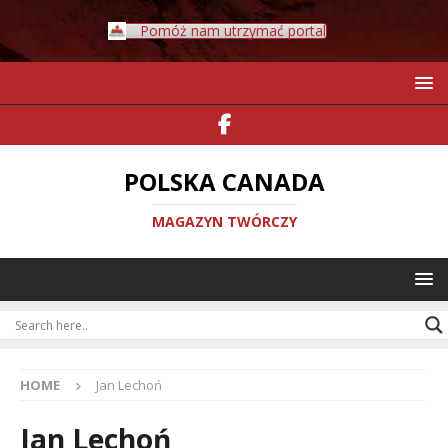
Pomóż nam utrzymać portal
POLSKA CANADA
MAGAZYN TWÓRCZY
HOME
Jan Lechoń
Jan Lechoń