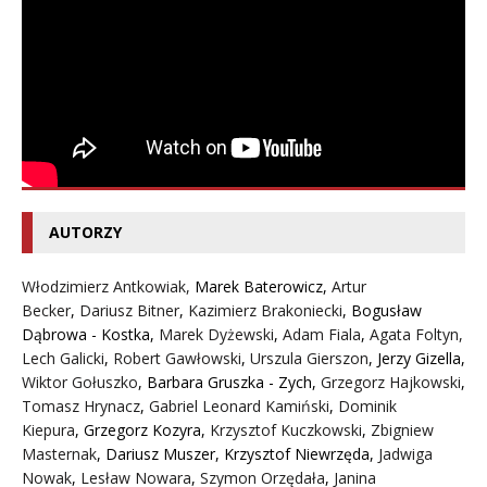
AUTORZY
Włodzimierz Antkowiak,
Marek Baterowicz
,
Artur
Becker
,
Dariusz Bitner
,
Kazimierz Brakoniecki
,
Bogusław
Dąbrowa - Kostka
,
Marek Dyżewski
,
Adam Fiala
,
Agata Foltyn,
Lech Galicki
,
Robert Gawłowski
,
Urszula Gierszon
,
Jerzy Gizella
,
Wiktor Gołuszko
,
Barbara Gruszka - Zych
,
Grzegorz Hajkowski
,
Tomasz Hrynacz
,
Gabriel Leonard Kamiński
,
Dominik
Kiepura
,
Grzegorz Kozyra
,
Krzysztof Kuczkowski
,
Zbigniew
Masternak
,
Dariusz Muszer
,
Krzysztof Niewrzęda
,
Jadwiga
Nowak
,
Lesław Nowara
,
Szymon Orzędała
,
Janina