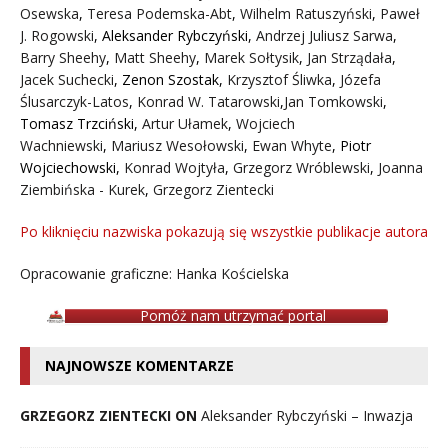
Osewska
,
Teresa Podemska-Abt
,
Wilhelm Ratuszyński
,
Paweł
J. Rogowski
,
Aleksander Rybczyński
,
Andrzej Juliusz Sarwa
,
Barry Sheehy
,
Matt Sheehy
,
Marek Sołtysik
,
Jan Strządała
,
Jacek Suchecki
,
Zenon Szostak
,
Krzysztof Śliwka
,
Józefa
Ślusarczyk-Latos
,
Konrad W. Tatarowski
,
Jan Tomkowski
,
Tomasz Trzciński
,
Artur Ułamek
,
Wojciech
Wachniewski
,
Mariusz Wesołowski
,
Ewan Whyte
,
Piotr
Wojciechowski
,
Konrad Wojtyła
,
Grzegorz Wróblewski
,
Joanna
Ziembińska - Kurek
,
Grzegorz Zientecki
Po kliknięciu nazwiska pokazują się wszystkie publikacje autora
Opracowanie graficzne: Hanka Kościelska
Pomóż nam utrzymać portal
NAJNOWSZE KOMENTARZE
GRZEGORZ ZIENTECKI ON
Aleksander Rybczyński – Inwazja