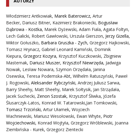
AUTORZY
Włodzimierz Antkowiak,
Marek Baterowicz
,
Artur
Becker
,
Dariusz Bitner
,
Kazimierz Brakoniecki
,
Bogusław
Dąbrowa - Kostka
,
Marek Dyżewski
,
Adam Fiala
,
Agata Foltyn,
Lech Galicki
,
Robert Gawłowski
,
Urszula Gierszon
,
Jerzy Gizella
,
Wiktor Gołuszko
,
Barbara Gruszka - Zych
,
Grzegorz Hajkowski
,
Tomasz Hrynacz
,
Gabriel Leonard Kamiński
,
Dominik
Kiepura
,
Grzegorz Kozyra
,
Krzysztof Kuczkowski
,
Zbigniew
Masternak
,
Dariusz Muszer
,
Krzysztof Niewrzęda
,
Jadwiga
Nowak
,
Lesław Nowara
,
Szymon Orzędała
,
Janina
Osewska
,
Teresa Podemska-Abt
,
Wilhelm Ratuszyński
,
Paweł
J. Rogowski
,
Aleksander Rybczyński
,
Andrzej Juliusz Sarwa
,
Barry Sheehy
,
Matt Sheehy
,
Marek Sołtysik
,
Jan Strządała
,
Jacek Suchecki
,
Zenon Szostak
,
Krzysztof Śliwka
,
Józefa
Ślusarczyk-Latos
,
Konrad W. Tatarowski
,
Jan Tomkowski
,
Tomasz Trzciński
,
Artur Ułamek
,
Wojciech
Wachniewski
,
Mariusz Wesołowski
,
Ewan Whyte
,
Piotr
Wojciechowski
,
Konrad Wojtyła
,
Grzegorz Wróblewski
,
Joanna
Ziembińska - Kurek
,
Grzegorz Zientecki