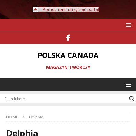
Pomóż nam utrzymać portal
POLSKA CANADA
MAGAZYN TWÓRCZY
HOME
Delphia
Delphia