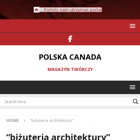
Pomóż nam utrzymać portal
POLSKA CANADA
MAGAZYN TWÓRCZY
HOME
“biżuteria architektury”
“biżuteria architektury”