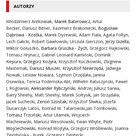
AUTORZY
Włodzimierz Antkowiak,
Marek Baterowicz
,
Artur
Becker
,
Dariusz Bitner
,
Kazimierz Brakoniecki
,
Bogusław
Dąbrowa - Kostka
,
Marek Dyżewski
,
Adam Fiala
,
Agata Foltyn,
Lech Galicki
,
Robert Gawłowski
,
Urszula Gierszon
,
Jerzy Gizella
,
Wiktor Gołuszko
,
Barbara Gruszka - Zych
,
Grzegorz Hajkowski
,
Tomasz Hrynacz
,
Gabriel Leonard Kamiński
,
Dominik
Kiepura
,
Grzegorz Kozyra
,
Krzysztof Kuczkowski
,
Zbigniew
Masternak
,
Dariusz Muszer
,
Krzysztof Niewrzęda
,
Jadwiga
Nowak
,
Lesław Nowara
,
Szymon Orzędała
,
Janina
Osewska
,
Teresa Podemska-Abt
,
Wilhelm Ratuszyński
,
Paweł
J. Rogowski
,
Aleksander Rybczyński
,
Andrzej Juliusz Sarwa
,
Barry Sheehy
,
Matt Sheehy
,
Marek Sołtysik
,
Jan Strządała
,
Jacek Suchecki
,
Zenon Szostak
,
Krzysztof Śliwka
,
Józefa
Ślusarczyk-Latos
,
Konrad W. Tatarowski
,
Jan Tomkowski
,
Tomasz Trzciński
,
Artur Ułamek
,
Wojciech
Wachniewski
,
Mariusz Wesołowski
,
Ewan Whyte
,
Piotr
Wojciechowski
,
Konrad Wojtyła
,
Grzegorz Wróblewski
,
Joanna
Ziembińska - Kurek
,
Grzegorz Zientecki