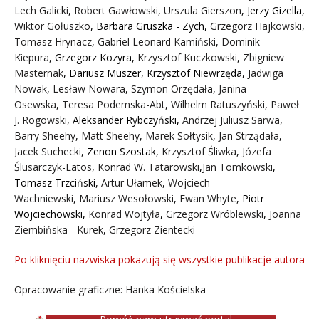
Lech Galicki
,
Robert Gawłowski
,
Urszula Gierszon
,
Jerzy Gizella
,
Wiktor Gołuszko
,
Barbara Gruszka - Zych
,
Grzegorz Hajkowski
,
Tomasz Hrynacz
,
Gabriel Leonard Kamiński
,
Dominik
Kiepura
,
Grzegorz Kozyra
,
Krzysztof Kuczkowski
,
Zbigniew
Masternak
,
Dariusz Muszer
,
Krzysztof Niewrzęda
,
Jadwiga
Nowak
,
Lesław Nowara
,
Szymon Orzędała
,
Janina
Osewska
,
Teresa Podemska-Abt
,
Wilhelm Ratuszyński
,
Paweł
J. Rogowski
,
Aleksander Rybczyński
,
Andrzej Juliusz Sarwa
,
Barry Sheehy
,
Matt Sheehy
,
Marek Sołtysik
,
Jan Strządała
,
Jacek Suchecki
,
Zenon Szostak
,
Krzysztof Śliwka
,
Józefa
Ślusarczyk-Latos
,
Konrad W. Tatarowski
,
Jan Tomkowski
,
Tomasz Trzciński
,
Artur Ułamek
,
Wojciech
Wachniewski
,
Mariusz Wesołowski
,
Ewan Whyte
,
Piotr
Wojciechowski
,
Konrad Wojtyła
,
Grzegorz Wróblewski
,
Joanna
Ziembińska - Kurek
,
Grzegorz Zientecki
Po kliknięciu nazwiska pokazują się wszystkie publikacje autora
Opracowanie graficzne: Hanka Kościelska