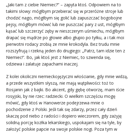
„Jaki tam z ciebie Niemiec?” – zapyta ktoś. Odpowiem na to
takimi słowy: mógłbym przebierać się w przeróżne stroje lub
chodzić nago, mógłbym się golić lub zapuszczać bogobojne
pejsy, mógłbym mówić lub nie puszczać pary z ust, mógłbym
kąsać lub szczerzyć zęby w nieszczerym uśmiechu, mógłbym
drapać się mądrze po głowie albo głupio po tyłku, a i tak moi
pierwotni rodacy zrobią ze mnie krokodyla. Bez trudu mnie
rozszyfrują i rzekną jeden do drugiego: „Patrz, tam idzie ten z
Niemiec!”. Bo, jak ktoś jest z Niemiec, to szwenda się,
odziewa i zalatuje zapachami inaczej.
Z kolei okoliczni niemieckojęzyczni włościanie, gdy mnie widzą,
a przede wszystkim słyszą, nie mają wątpliwości: toż to
Rosjanin jak z bajki. Bo akcent, gdy gębę otworzę, mam iście
rosyjski, by nie rzec: radziecki. O wielkim szczęściu mogę
mówić, gdy ktoś w Hanowerze podejrzewa mnie o
pochodzenie z Polski. Jeśli tak się zdarzy, przez cały dzień
skaczę pod niebo z radości i dopiero wieczorem, gdy zażyję
solidną porcję kozłka lekarskiego, uspokajam się na tyle, by
założyć polskie papcie na swoje polskie nogi. Poza tym w