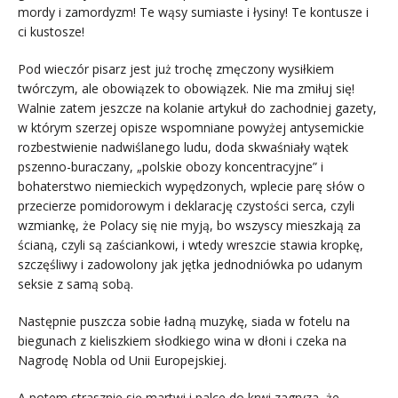
mordy i zamordyzm! Te wąsy sumiaste i łysiny! Te kontusze i
ci kustosze!
Pod wieczór pisarz jest już trochę zmęczony wysiłkiem
twórczym, ale obowiązek to obowiązek. Nie ma zmiłuj się!
Walnie zatem jeszcze na kolanie artykuł do zachodniej gazety,
w którym szerzej opisze wspomniane powyżej antysemickie
rozbestwienie nadwiślanego ludu, doda skwaśniały wątek
pszenno-buraczany, „polskie obozy koncentracyjne” i
bohaterstwo niemieckich wypędzonych, wplecie parę słów o
przecierze pomidorowym i deklarację czystości serca, czyli
wzmiankę, że Polacy się nie myją, bo wszyscy mieszkają za
ścianą, czyli są zaściankowi, i wtedy wreszcie stawia kropkę,
szczęśliwy i zadowolony jak jętka jednodniówka po udanym
seksie z samą sobą.
Następnie puszcza sobie ładną muzykę, siada w fotelu na
biegunach z kieliszkiem słodkiego wina w dłoni i czeka na
Nagrodę Nobla od Unii Europejskiej.
A potem strasznie się martwi i palce do krwi zagryza, że