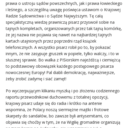
prawa o ustroju sądów powszechnych, jak i prawa łowieckiego
i leśnego, a szczególną uwagę poświęca ustawom o Krajowej
Radzie Sądownictwa i o Sądzie Najwyższym. Tę całą
specjalistyczną wiedzę prawniczą pisarz przyswoił sobie na
tajnych kompletach, organizowanych przez tak tajną komórkę,
że jej nazwa nie pojawia się nawet na najbardziej tajnych
kartach utajnionych przez poprzedni rząd książek
telefonicznych. A wszystko pisarz robił po to, by pokazać
innym, że nie zasypuje gruszek w popiele, tylko walczy, i to w
słusznej sprawie. Bo walka z PISiorskim najeźdźcą i ciemiężcą
to podstawowy obowiązek każdego postępowego pisarza
nowoczesnej Europy! Pal diabli demokrację, najważniejsze,
żeby zrobić zadymę i siać zamęt!
Po wyczerpującym klikaniu myszką i po złożeniu codziennego
raportu przewodnikowi duchowemu z totalnej opozycji,
krajowy pisarz udaje się do radia i krótko na antenie
wspomina, że Polacy noszą siermiężne majtki i frotowe
skarpety do sandałów, bo zawsze byli antysemitami, co
objawia się choćby w tym, że na Wigilię gromadnie organizują