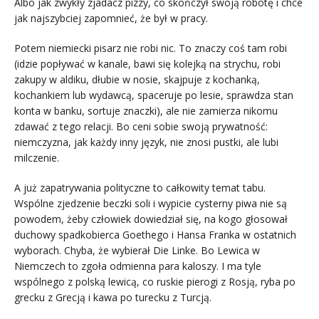
Albo jak zwykły zjadacz pizzy, co skończył swoją robotę i chce
jak najszybciej zapomnieć, że był w pracy.
Potem niemiecki pisarz nie robi nic. To znaczy coś tam robi
(idzie popływać w kanale, bawi się kolejką na strychu, robi
zakupy w aldiku, dłubie w nosie, skajpuje z kochanką,
kochankiem lub wydawcą, spaceruje po lesie, sprawdza stan
konta w banku, sortuje znaczki), ale nie zamierza nikomu
zdawać z tego relacji. Bo ceni sobie swoją prywatność:
niemczyzna, jak każdy inny język, nie znosi pustki, ale lubi
milczenie.
A już zapatrywania polityczne to całkowity temat tabu.
Wspólne zjedzenie beczki soli i wypicie cysterny piwa nie są
powodem, żeby człowiek dowiedział się, na kogo głosował
duchowy spadkobierca Goethego i Hansa Franka w ostatnich
wyborach. Chyba, że wybierał Die Linke. Bo Lewica w
Niemczech to zgoła odmienna para kaloszy. I ma tyle
wspólnego z polską lewicą, co ruskie pierogi z Rosją, ryba po
grecku z Grecją i kawa po turecku z Turcją.