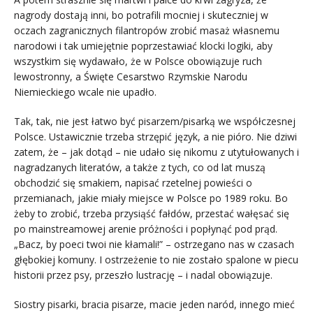
nagrody dostają inni, bo potrafili mocniej i skuteczniej w
oczach zagranicznych filantropów zrobić masaż własnemu
narodowi i tak umiejętnie poprzestawiać klocki logiki, aby
wszystkim się wydawało, że w Polsce obowiązuje ruch
lewostronny, a Święte Cesarstwo Rzymskie Narodu
Niemieckiego wcale nie upadło.
Tak, tak, nie jest łatwo być pisarzem/pisarką we współczesnej
Polsce. Ustawicznie trzeba strzępić język, a nie pióro. Nie dziwi
zatem, że – jak dotąd – nie udało się nikomu z utytułowanych i
nagradzanych literatów, a także z tych, co od lat muszą
obchodzić się smakiem, napisać rzetelnej powieści o
przemianach, jakie miały miejsce w Polsce po 1989 roku. Bo
żeby to zrobić, trzeba przysiąść fałdów, przestać wałęsać się
po mainstreamowej arenie próżności i popłynąć pod prąd.
„Bacz, by poeci twoi nie kłamali!” – ostrzegano nas w czasach
głębokiej komuny. I ostrzeżenie to nie zostało spalone w piecu
historii przez psy, przeszło lustrację – i nadal obowiązuje.
Siostry pisarki, bracia pisarze, macie jeden naród, innego mieć