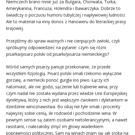
Niemczech brano mnie już za Bułgara, Chorwata, Turka,
Amerykanina, Francuza, Holendra i Bawarczyka. Dobrze to
świadczy o poczuciu humoru tubylczej i napływowej ludności.
Ale to materiał na inny donos z Hanoweru do literackiej prasy
krajowej.
Przejdźmy do spraw ważnych i nie cierpiących zwłoki, czyli
spróbujmy odpowiedzieć na pytanie: czym się różni
pisarka/pisarz polski od pisarki/pisarza niemieckiego?
Wśród samych pisarzy panuje przekonanie, że przede
wszystkim fizjologią. Pisarz polski smali rzekomo wyłącznie
gorzałę, a niemiecki ponoć gurgla ino piwo. Łączy ich
natomiast, ale nie godzi, sączenie lub trąbienie wina, przy
czym nadal nie została wydana przez władze Unii Europejskiej
dyrektywa, który z nich jest większym ćwokiem i dyletantem w
dziedzinie winoznawstwa. Bo obaj nie tyle smak i procenty
najwyżej sobie cenią, ile rodowód i pochodzenie wina. W
pewnym sensie są zatem osobami nietolerancyjnymi, a nawet
rasistami, i należałoby zmyć im głowy wiaderkiem
poprawności politycznej. Sam na winach znam się jak sroka na