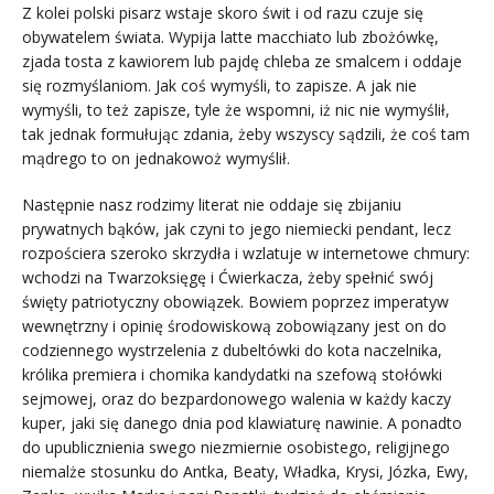
Z kolei polski pisarz wstaje skoro świt i od razu czuje się
obywatelem świata. Wypija latte macchiato lub zbożówkę,
zjada tosta z kawiorem lub pajdę chleba ze smalcem i oddaje
się rozmyślaniom. Jak coś wymyśli, to zapisze. A jak nie
wymyśli, to też zapisze, tyle że wspomni, iż nic nie wymyślił,
tak jednak formułując zdania, żeby wszyscy sądzili, że coś tam
mądrego to on jednakowoż wymyślił.
Następnie nasz rodzimy literat nie oddaje się zbijaniu
prywatnych bąków, jak czyni to jego niemiecki pendant, lecz
rozpościera szeroko skrzydła i wzlatuje w internetowe chmury:
wchodzi na Twarzoksięgę i Ćwierkacza, żeby spełnić swój
święty patriotyczny obowiązek. Bowiem poprzez imperatyw
wewnętrzny i opinię środowiskową zobowiązany jest on do
codziennego wystrzelenia z dubeltówki do kota naczelnika,
królika premiera i chomika kandydatki na szefową stołówki
sejmowej, oraz do bezpardonowego walenia w każdy kaczy
kuper, jaki się danego dnia pod klawiaturę nawinie. A ponadto
do upublicznienia swego niezmiernie osobistego, religijnego
niemalże stosunku do Antka, Beaty, Władka, Krysi, Józka, Ewy,