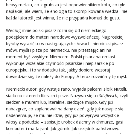
heavy metalu, co z grubsza jest odpowiednikiem kota, co tyle
napłakał, ale wiem, że enologia to skomplikowana wiedza i nie
każda latorośl jest winna, że nie przypadła komuś do gustu.
Według mnie polski pisarz różni się od niemieckiego
podejściem do materii narodowo-wyzwoleńczej. Najprościej
byłoby wyrazić to w następujących słowach: niemiecki pisarz
mówi, myśli i pisze po niemiecku, nie przestając ani na
moment być zwykłym Niemcem. Polski pisarz natomiast
wykonuje wszelakie czynności pisarskie i niepisarskie po
europejsku, i to w dodatku tak, jakby dopiero wczoraj
dowiedział się, że należy do Europy. A teraz rozwińmy tę myśl.
Niemiecki autor, gdy wstaje rano, wyjada palcami słoik Nutelli,
siada na czterech literach i pisze. Nazywa się to
Sitzfleisch
, czyli
siedzenie murem lub, literalnie, siedzące mięso. Gdy już
nabazgrze, co zaplanował na dany dzień, gdy już nasapie się i
nadenerwuje, że mu nie idzie, gdy już powyrywa wszystkie
włosy z podudzia – zapisuje urobek dzienny w chmurze, gasi
komputer i ma fajrant. Jak górnik. Jak urzędnik państwowy.