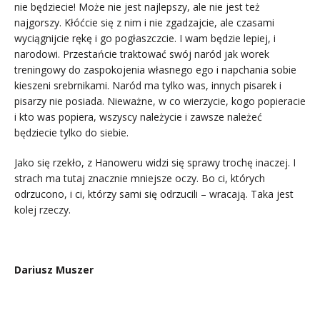
nie będziecie! Może nie jest najlepszy, ale nie jest też
najgorszy. Kłóćcie się z nim i nie zgadzajcie, ale czasami
wyciągnijcie rękę i go pogłaszczcie. I wam będzie lepiej, i
narodowi. Przestańcie traktować swój naród jak worek
treningowy do zaspokojenia własnego ego i napchania sobie
kieszeni srebrnikami. Naród ma tylko was, innych pisarek i
pisarzy nie posiada. Nieważne, w co wierzycie, kogo popieracie
i kto was popiera, wszyscy należycie i zawsze należeć
będziecie tylko do siebie.
Jako się rzekło, z Hanoweru widzi się sprawy trochę inaczej. I
strach ma tutaj znacznie mniejsze oczy. Bo ci, których
odrzucono, i ci, którzy sami się odrzucili – wracają. Taka jest
kolej rzeczy.
.
Dariusz Muszer
.