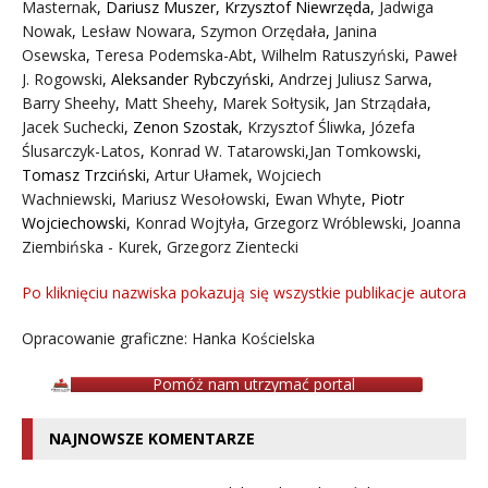
Masternak
,
Dariusz Muszer
,
Krzysztof Niewrzęda
,
Jadwiga
Nowak
,
Lesław Nowara
,
Szymon Orzędała
,
Janina
Osewska
,
Teresa Podemska-Abt
,
Wilhelm Ratuszyński
,
Paweł
J. Rogowski
,
Aleksander Rybczyński
,
Andrzej Juliusz Sarwa
,
Barry Sheehy
,
Matt Sheehy
,
Marek Sołtysik
,
Jan Strządała
,
Jacek Suchecki
,
Zenon Szostak
,
Krzysztof Śliwka
,
Józefa
Ślusarczyk-Latos
,
Konrad W. Tatarowski
,
Jan Tomkowski
,
Tomasz Trzciński
,
Artur Ułamek
,
Wojciech
Wachniewski
,
Mariusz Wesołowski
,
Ewan Whyte
,
Piotr
Wojciechowski
,
Konrad Wojtyła
,
Grzegorz Wróblewski
,
Joanna
Ziembińska - Kurek
,
Grzegorz Zientecki
Po kliknięciu nazwiska pokazują się wszystkie publikacje autora
Opracowanie graficzne: Hanka Kościelska
Pomóż nam utrzymać portal
NAJNOWSZE KOMENTARZE