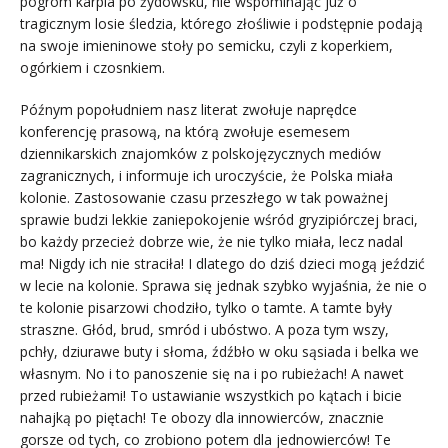
pogrom karpia po żydowsku, nie wspominając już o
tragicznym losie śledzia, którego złośliwie i podstępnie podają
na swoje imieninowe stoły po semicku, czyli z koperkiem,
ogórkiem i czosnkiem.
Późnym popołudniem nasz literat zwołuje naprędce
konferencję prasową, na którą zwołuje esemesem
dziennikarskich znajomków z polskojęzycznych mediów
zagranicznych, i informuje ich uroczyście, że Polska miała
kolonie. Zastosowanie czasu przeszłego w tak poważnej
sprawie budzi lekkie zaniepokojenie wśród gryzipiórczej braci,
bo każdy przecież dobrze wie, że nie tylko miała, lecz nadal
ma! Nigdy ich nie straciła! I dlatego do dziś dzieci mogą jeździć
w lecie na kolonie. Sprawa się jednak szybko wyjaśnia, że nie o
te kolonie pisarzowi chodziło, tylko o tamte. A tamte były
straszne. Głód, brud, smród i ubóstwo. A poza tym wszy,
pchły, dziurawe buty i słoma, źdźbło w oku sąsiada i belka we
własnym. No i to panoszenie się na i po rubieżach! A nawet
przed rubieżami! To ustawianie wszystkich po kątach i bicie
nahajką po piętach! Te obozy dla innowierców, znacznie
gorsze od tych, co zrobiono potem dla jednowierców! Te