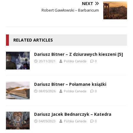
NEXT
Robert Gawłowski – Barbaricum
RELATED ARTICLES
Dariusz Bitner – Z dziurawych kieszeni [5]
20/11/2021
Polska Canada
0
Dariusz Bitner – Połamane książki
08/05/2026
Polska Canada
0
Dariusz Jacek Bednarczyk – Katedra
04/05/2023
Polska Canada
0