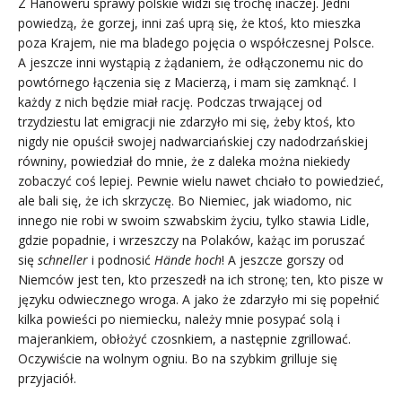
Z Hanoweru sprawy polskie widzi się trochę inaczej. Jedni
powiedzą, że gorzej, inni zaś uprą się, że ktoś, kto mieszka
poza Krajem, nie ma bladego pojęcia o współczesnej Polsce.
A jeszcze inni wystąpią z żądaniem, że odłączonemu nic do
powtórnego łączenia się z Macierzą, i mam się zamknąć. I
każdy z nich będzie miał rację. Podczas trwającej od
trzydziestu lat emigracji nie zdarzyło mi się, żeby ktoś, kto
nigdy nie opuścił swojej nadwarciańskiej czy nadodrzańskiej
równiny, powiedział do mnie, że z daleka można niekiedy
zobaczyć coś lepiej. Pewnie wielu nawet chciało to powiedzieć,
ale bali się, że ich skrzyczę. Bo Niemiec, jak wiadomo, nic
innego nie robi w swoim szwabskim życiu, tylko stawia Lidle,
gdzie popadnie, i wrzeszczy na Polaków, każąc im poruszać
się
schneller
i podnosić
Hände hoch
! A jeszcze gorszy od
Niemców jest ten, kto przeszedł na ich stronę; ten, kto pisze w
języku odwiecznego wroga. A jako że zdarzyło mi się popełnić
kilka powieści po niemiecku, należy mnie posypać solą i
majerankiem, obłożyć czosnkiem, a następnie zgrillować.
Oczywiście na wolnym ogniu. Bo na szybkim grilluje się
przyjaciół.