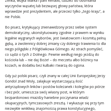
Zenka, wujka Marka i pani Renatki, tudzież do obśmiania
wyczynów wąsatej lub bezwąsej głowy państwa, która
wprawdzie jest prezydentem, ale przecież tylko „tego kraju”, a
nie Polski.
Bo pisarz, krytykujący znienawidzony przez siebie system
demokratyczny, ukonstytuowany zgodnie z prawem w wyniku
legalnie wygranych wyborów, jest światowcem i kosmitą pełną
gębą, a zwolennicy dobrej zmiany czy dobrego trawienia to dla
niego półgębki z Półgłówkowa Górnego. Aż strach pomyśleć,
co sądzi o tych z Dolnego. Pewnie według niego jeżdżą do
kościoła lub – nie daj Boże! – do meczetu albo bóżnicy na
kozach, w dodatku bez kulbaki i twarzą do ogona.
Gdy już polski pisarz, czyli znany w całej Unii Europejskiej Jerzy
Gondol znad Wisły, zalajkuje wystarczającą ilość
antyrządowych linków i postów koleżanek i kolegów po piórze
i bez piór, umieszcza swój własny post, w którym
bezpardonowo miażdży haniebne poczynania władz
okupacyjnych, tymczasowych zresztą. I wykazuje się przy tym
niezwykle wnikliwą znajomością prawa konstytucyjnego,