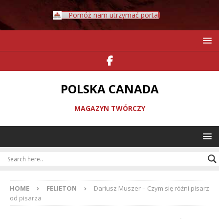
Pomóż nam utrzymać portal
POLSKA CANADA
MAGAZYN TWÓRCZY
HOME
FELIETON
Dariusz Muszer – Czym się różni pisarz
od pisarza