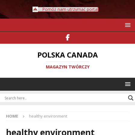
Pomóż nam utrzymać portal
POLSKA CANADA
MAGAZYN TWÓRCZY
HOME
healthy environment
healthy environment