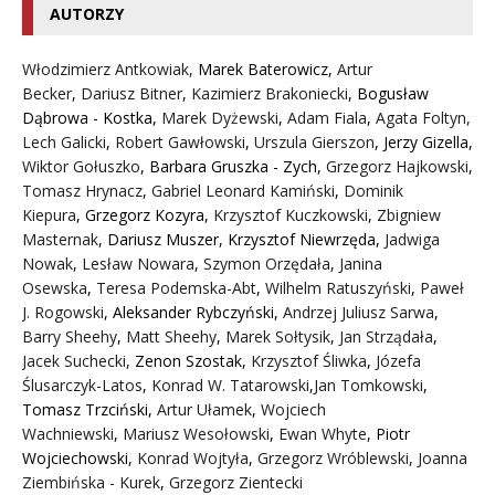
AUTORZY
Włodzimierz Antkowiak,
Marek Baterowicz
,
Artur
Becker
,
Dariusz Bitner
,
Kazimierz Brakoniecki
,
Bogusław
Dąbrowa - Kostka
,
Marek Dyżewski
,
Adam Fiala
,
Agata Foltyn,
Lech Galicki
,
Robert Gawłowski
,
Urszula Gierszon
,
Jerzy Gizella
,
Wiktor Gołuszko
,
Barbara Gruszka - Zych
,
Grzegorz Hajkowski
,
Tomasz Hrynacz
,
Gabriel Leonard Kamiński
,
Dominik
Kiepura
,
Grzegorz Kozyra
,
Krzysztof Kuczkowski
,
Zbigniew
Masternak
,
Dariusz Muszer
,
Krzysztof Niewrzęda
,
Jadwiga
Nowak
,
Lesław Nowara
,
Szymon Orzędała
,
Janina
Osewska
,
Teresa Podemska-Abt
,
Wilhelm Ratuszyński
,
Paweł
J. Rogowski
,
Aleksander Rybczyński
,
Andrzej Juliusz Sarwa
,
Barry Sheehy
,
Matt Sheehy
,
Marek Sołtysik
,
Jan Strządała
,
Jacek Suchecki
,
Zenon Szostak
,
Krzysztof Śliwka
,
Józefa
Ślusarczyk-Latos
,
Konrad W. Tatarowski
,
Jan Tomkowski
,
Tomasz Trzciński
,
Artur Ułamek
,
Wojciech
Wachniewski
,
Mariusz Wesołowski
,
Ewan Whyte
,
Piotr
Wojciechowski
,
Konrad Wojtyła
,
Grzegorz Wróblewski
,
Joanna
Ziembińska - Kurek
,
Grzegorz Zientecki