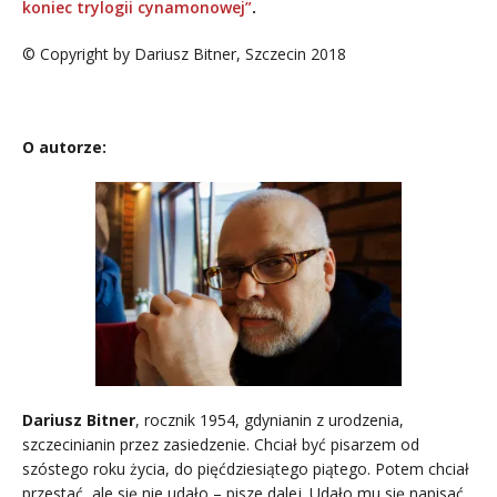
koniec trylogii cynamonowej”
.
© Copyright by Dariusz Bitner, Szczecin 2018
.
O autorze:
Dariusz Bitner
, rocznik 1954, gdynianin z urodzenia,
szczecinianin przez zasiedzenie. Chciał być pisarzem od
szóstego roku życia, do pięćdziesiątego piątego. Potem chciał
przestać, ale się nie udało – pisze dalej. Udało mu się napisać