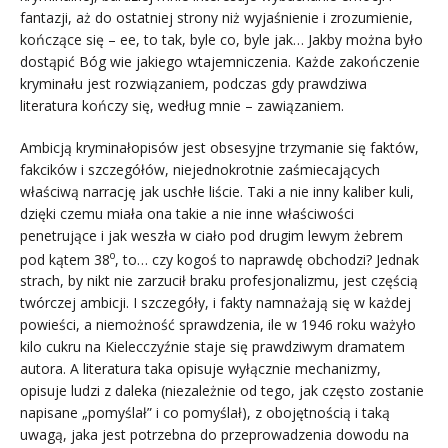
fantazji, aż do ostatniej strony niż wyjaśnienie i zrozumienie,
kończące się – ee, to tak, byle co, byle jak… Jakby można było
dostąpić Bóg wie jakiego wtajemniczenia. Każde zakończenie
kryminału jest rozwiązaniem, podczas gdy prawdziwa
literatura kończy się, według mnie – zawiązaniem.
Ambicją kryminałopisów jest obsesyjne trzymanie się faktów,
fakcików i szczegółów, niejednokrotnie zaśmiecających
właściwą narrację jak uschłe liście. Taki a nie inny kaliber kuli,
dzięki czemu miała ona takie a nie inne właściwości
penetrujące i jak weszła w ciało pod drugim lewym żebrem
o
pod kątem 38
, to… czy kogoś to naprawdę obchodzi? Jednak
strach, by nikt nie zarzucił braku profesjonalizmu, jest częścią
twórczej ambicji. I szczegóły, i fakty namnażają się w każdej
powieści, a niemożność sprawdzenia, ile w 1946 roku ważyło
kilo cukru na Kielecczyźnie staje się prawdziwym dramatem
autora. A literatura taka opisuje wyłącznie mechanizmy,
opisuje ludzi z daleka (niezależnie od tego, jak często zostanie
napisane „pomyślał” i co pomyślał), z obojętnością i taką
uwagą, jaka jest potrzebna do przeprowadzenia dowodu na