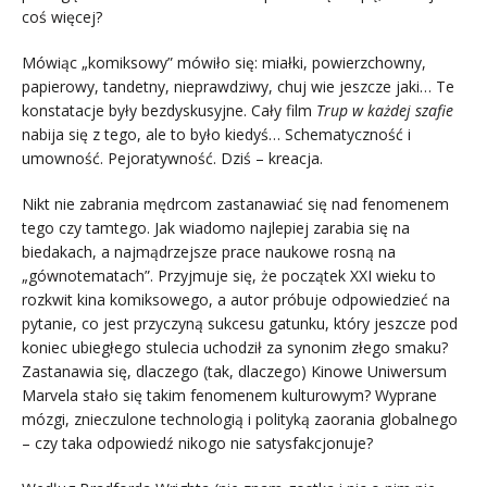
coś więcej?
Mówiąc „komiksowy” mówiło się: miałki, powierzchowny,
papierowy, tandetny, nieprawdziwy, chuj wie jeszcze jaki… Te
konstatacje były bezdyskusyjne. Cały film
Trup w każdej szafie
nabija się z tego, ale to było kiedyś… Schematyczność i
umowność. Pejoratywność. Dziś – kreacja.
Nikt nie zabrania mędrcom zastanawiać się nad fenomenem
tego czy tamtego. Jak wiadomo najlepiej zarabia się na
biedakach, a najmądrzejsze prace naukowe rosną na
„gównotematach”. Przyjmuje się, że początek XXI wieku to
rozkwit kina komiksowego, a autor próbuje odpowiedzieć na
pytanie, co jest przyczyną sukcesu gatunku, który jeszcze pod
koniec ubiegłego stulecia uchodził za synonim złego smaku?
Zastanawia się, dlaczego (tak, dlaczego) Kinowe Uniwersum
Marvela stało się takim fenomenem kulturowym? Wyprane
mózgi, znieczulone technologią i polityką zaorania globalnego
– czy taka odpowiedź nikogo nie satysfakcjonuje?