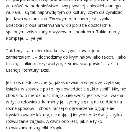
autorów) na podobieństwo lawy płynącej z nieokiełznanego
wulkanu i są tak naprawdę tym dla kultury, czym dla cywilizacji
jest lawa wulkaniczna. Zdrowym odruchem jest szybka
ucieczka i próba przetrwania w krajobrazie doszczętnie
spalonym, zniszczonym wyziewami, popiołem. Takie mamy
Pompeje. O, ye-ye!
Tak tedy – a miałem krótko, zasygnalizować jeno
zamierzałem… – dochodzimy do kryminałów jako takich. I jako
takich, i całkiem przyzwoitych, kryminałów, powieści takich.
Esencja literatury. Dziś.
Jest coś niedorzecznego, jakaś dewiacja w tym, że czyta się
książkę w zasadzie po to, by dowiedzieć się „kto zabił”. Nie, nie
chodzi tu o mentalność magla, ciekawość jest święta i ważna
w życiu człowieka, karmimy ją i sycimy się nią na co dzień na
różne sposoby – chodzi raczej o ograniczenie-ogłupienie-
trywializowanie lektury, nie dającej innych bodźców, jak tylko
rozwiązanie zagadki. A czym ono jest, jak nie tylko
rozwiązaniem zagadki. Kropka.