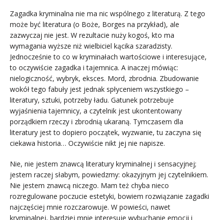
Zagadka kryminalna nie ma nic wspólnego z literaturą. Z tego
może być literatura (o Boże, Borges na przykład), ale
zazwyczaj nie jest. W rezultacie nuży kogoś, kto ma
wymagania wyższe niż wielbiciel kącika szaradzisty.
Jednocześnie to co w kryminałach wartościowe i interesujące,
to oczywiście zagadka i tajemnica. A inaczej mówiąc:
nielogiczność, wybryk, eksces. Mord, zbrodnia. Zbudowanie
wokół tego fabuły jest jednak spłyceniem wszystkiego –
literatury, sztuki, potrzeby ładu. Gatunek potrzebuje
wyjaśnienia tajemnicy, a czytelnik jest ukontentowany
porządkiem rzeczy i zbrodnią ukaraną. Tymczasem dla
literatury jest to dopiero początek, wyzwanie, tu zaczyna się
ciekawa historia… Oczywiście nikt jej nie napisze.
Nie, nie jestem znawcą literatury kryminalnej i sensacyjnej;
jestem raczej słabym, powiedzmy: okazyjnym jej czytelnikiem.
Nie jestem znawcą niczego. Mam też chyba nieco
rozregulowane poczucie estetyki, bowiem rozwiązanie zagadki
najczęściej mnie rozczarowuje. W powieści, nawet
kryminalnej, bardziej mnie interesuje wybuchanie emocji i