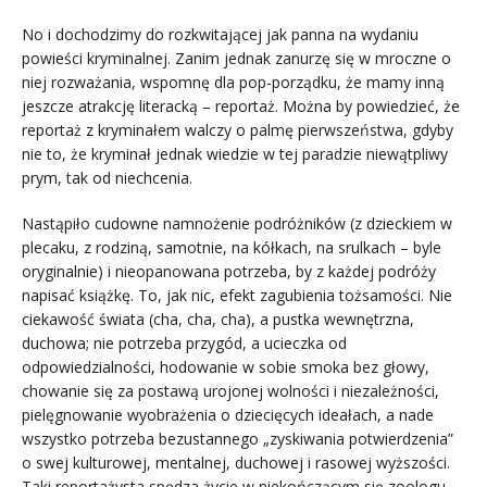
No i dochodzimy do rozkwitającej jak panna na wydaniu
powieści kryminalnej. Zanim jednak zanurzę się w mroczne o
niej rozważania, wspomnę dla pop-porządku, że mamy inną
jeszcze atrakcję literacką – reportaż. Można by powiedzieć, że
reportaż z kryminałem walczy o palmę pierwszeństwa, gdyby
nie to, że kryminał jednak wiedzie w tej paradzie niewątpliwy
prym, tak od niechcenia.
Nastąpiło cudowne namnożenie podróżników (z dzieckiem w
plecaku, z rodziną, samotnie, na kółkach, na srulkach – byle
oryginalnie) i nieopanowana potrzeba, by z każdej podróży
napisać książkę. To, jak nic, efekt zagubienia tożsamości. Nie
ciekawość świata (cha, cha, cha), a pustka wewnętrzna,
duchowa; nie potrzeba przygód, a ucieczka od
odpowiedzialności, hodowanie w sobie smoka bez głowy,
chowanie się za postawą urojonej wolności i niezależności,
pielęgnowanie wyobrażenia o dziecięcych ideałach, a nade
wszystko potrzeba bezustannego „zyskiwania potwierdzenia”
o swej kulturowej, mentalnej, duchowej i rasowej wyższości.
Taki reportażysta spędza życie w niekończącym się zoologu,