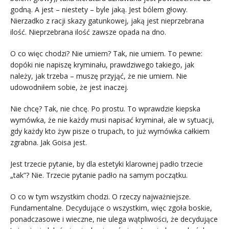
godną. A jest – niestety – byle jaką. Jest bólem głowy.
Nierzadko z racji skazy gatunkowej, jaką jest nieprzebrana
ilość. Nieprzebrana ilość zawsze opada na dno.
O co więc chodzi? Nie umiem? Tak, nie umiem. To pewne:
dopóki nie napiszę kryminału, prawdziwego takiego, jak
należy, jak trzeba – muszę przyjąć, że nie umiem. Nie
udowodniłem sobie, że jest inaczej.
Nie chcę? Tak, nie chcę. Po prostu. To wprawdzie kiepska
wymówka, że nie każdy musi napisać kryminał, ale w sytuacji,
gdy każdy kto żyw pisze o trupach, to już wymówka całkiem
zgrabna. Jak Goisa jest.
Jest trzecie pytanie, by dla estetyki klarownej padło trzecie
„tak”? Nie. Trzecie pytanie padło na samym początku.
O co w tym wszystkim chodzi. O rzeczy najważniejsze.
Fundamentalne. Decydujące o wszystkim, więc zgoła boskie,
ponadczasowe i wieczne, nie ulega wątpliwości, że decydujące