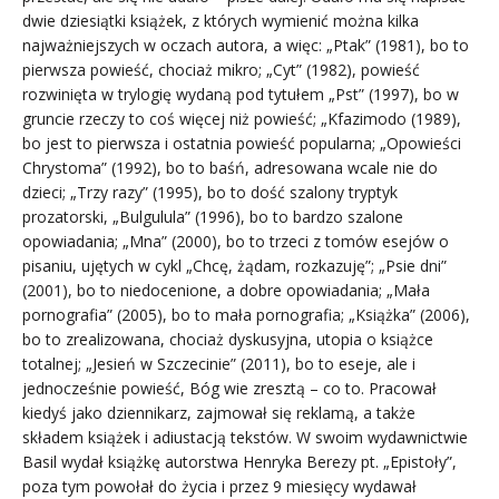
dwie dziesiątki książek, z których wymienić można kilka
najważniejszych w oczach autora, a więc: „Ptak” (1981), bo to
pierwsza powieść, chociaż mikro; „Cyt” (1982), powieść
rozwinięta w trylogię wydaną pod tytułem „Pst” (1997), bo w
gruncie rzeczy to coś więcej niż powieść; „Kfazimodo (1989),
bo jest to pierwsza i ostatnia powieść popularna; „Opowieści
Chrystoma” (1992), bo to baśń, adresowana wcale nie do
dzieci; „Trzy razy” (1995), bo to dość szalony tryptyk
prozatorski, „Bulgulula” (1996), bo to bardzo szalone
opowiadania; „Mna” (2000), bo to trzeci z tomów esejów o
pisaniu, ujętych w cykl „Chcę, żądam, rozkazuję”; „Psie dni”
(2001), bo to niedocenione, a dobre opowiadania; „Mała
pornografia” (2005), bo to mała pornografia; „Książka” (2006),
bo to zrealizowana, chociaż dyskusyjna, utopia o książce
totalnej; „Jesień w Szczecinie” (2011), bo to eseje, ale i
jednocześnie powieść, Bóg wie zresztą – co to. Pracował
kiedyś jako dziennikarz, zajmował się reklamą, a także
składem książek i adiustacją tekstów. W swoim wydawnictwie
Basil wydał książkę autorstwa Henryka Berezy pt. „Epistoły”,
poza tym powołał do życia i przez 9 miesięcy wydawał