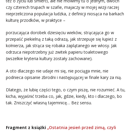
też o życiu lub śmierci, ale nie mówimy tu o jednym, dwóch
czy czterech trupach w szafie, majaczy w mojej wizji raczej
nieprzeliczona populacja ludzka, z definicji niosąca na barkach
kulturę przodków, w praktyce –
porzucająca dorobek dziesięciu wieków, strącająca go w
przepaść piekielną z taką odrazą, jak strzepuje się łupież z
kołnierza, jak strąca się robaka zaplątanego we włosy. Jak
odrzuca niepotrzebny już zwitek papieru toaletowego
(wszelkie kryteria kultury zostały zachowane).
A oto dlaczego nie udaje mi się, nie pociąga mnie, nie
podnieca opisanie zbrodni i następującej w finale kary za nią.
Dlatego, że lubię części tego, o czym piszę, nie rozumieć. A tu,
kicha, wyjaśnić trzeba co, jak, gdzie, kiedy, kto i dlaczego, bo
tak. Zniszczyć własną tajemnicę… Bez sensu.
,
Fragment z książki
„Ostatnia jesień przed zimą, czyli