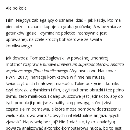
Ale po kolei.
Film. Niegdyś zabiegający o uznanie, dziś – jak każdy, kto ma
pieniądze – uznanie kupuje za grubą gotówkę. A w bezmiarze
gatunków (gdzie i kryminalne poletko intensywnie jest
uprawiane), na czele kroczą bohaterowie ze świata
komiksowego.
Jak dowodzi Tomasz Żaglewski, w poważnej „mondrej
motzno” rozprawie
Kinowe uniwersum superbohaterów. Analiza
współczesnego filmu komiksowego
(Wydawnictwo Naukowe
PWN, 2017), narracje komiksowe w filmie nie muszą
świadczyć o ich finałowej miałkości. Takie odkrycie – komiks
czyli obrazki z dymkiem i film, czyli ruchome obrazki i też pełno
dymu, zero miałkości. I dalej: „Kluczowe jest jednak to, aby do
tych produkcji podejść z analityczną powagą, której zbyt
często się im odmawia, a która może pomóc w dostrzeżeniu
wielu kulturowo wartościowych i intelektualnie angażujących
zjawisk”. Naprawdę bez jaj? Nie śmiać się, tylko z należytą
powagą analizować aktorsko-komputerową hucpę, bo to jest