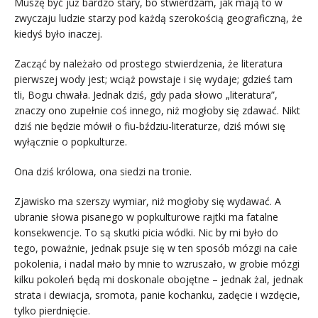
Muszę być już bardzo stary, bo stwierdzam, jak mają to w
zwyczaju ludzie starzy pod każdą szerokością geograficzną, że
kiedyś było inaczej.
Zacząć by należało od prostego stwierdzenia, że literatura
pierwszej wody jest; wciąż powstaje i się wydaje; gdzieś tam
tli, Bogu chwała. Jednak dziś, gdy pada słowo „literatura”,
znaczy ono zupełnie coś innego, niż mogłoby się zdawać. Nikt
dziś nie będzie mówił o fiu-bździu-literaturze, dziś mówi się
wyłącznie o popkulturze.
Ona dziś królowa, ona siedzi na tronie.
Zjawisko ma szerszy wymiar, niż mogłoby się wydawać. A
ubranie słowa pisanego w popkulturowe rajtki ma fatalne
konsekwencje. To są skutki picia wódki. Nic by mi było do
tego, poważnie, jednak psuje się w ten sposób mózgi na całe
pokolenia, i nadal mało by mnie to wzruszało, w grobie mózgi
kilku pokoleń będą mi doskonale obojętne – jednak żal, jednak
strata i dewiacja, sromota, panie kochanku, zadęcie i wzdęcie,
tylko pierdnięcie.