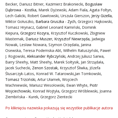
Becker
,
Dariusz Bitner
,
Kazimierz Brakoniecki
,
Bogusław
Dąbrowa - Kostka
,
Marek Dyżewski
,
Adam Fiala
,
Agata Foltyn,
Lech Galicki
,
Robert Gawłowski
,
Urszula Gierszon
,
Jerzy Gizella
,
Wiktor Gołuszko
,
Barbara Gruszka - Zych
,
Grzegorz Hajkowski
,
Tomasz Hrynacz
,
Gabriel Leonard Kamiński
,
Dominik
Kiepura
,
Grzegorz Kozyra
,
Krzysztof Kuczkowski
,
Zbigniew
Masternak
,
Dariusz Muszer
,
Krzysztof Niewrzęda
,
Jadwiga
Nowak
,
Lesław Nowara
,
Szymon Orzędała
,
Janina
Osewska
,
Teresa Podemska-Abt
,
Wilhelm Ratuszyński
,
Paweł
J. Rogowski
,
Aleksander Rybczyński
,
Andrzej Juliusz Sarwa
,
Barry Sheehy
,
Matt Sheehy
,
Marek Sołtysik
,
Jan Strządała
,
Jacek Suchecki
,
Zenon Szostak
,
Krzysztof Śliwka
,
Józefa
Ślusarczyk-Latos
,
Konrad W. Tatarowski
,
Jan Tomkowski
,
Tomasz Trzciński
,
Artur Ułamek
,
Wojciech
Wachniewski
,
Mariusz Wesołowski
,
Ewan Whyte
,
Piotr
Wojciechowski
,
Konrad Wojtyła
,
Grzegorz Wróblewski
,
Joanna
Ziembińska - Kurek
,
Grzegorz Zientecki
Po kliknięciu nazwiska pokazują się wszystkie publikacje autora