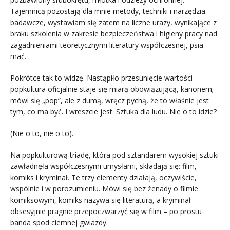
Tajemnicą pozostają dla mnie metody, techniki i narzędzia
badawcze, wystawiam się zatem na liczne urazy, wynikające z
braku szkolenia w zakresie bezpieczeństwa i higieny pracy nad
zagadnieniami teoretycznymi literatury współczesnej, psia
mać.
Pokrótce tak to widzę. Nastąpiło przesunięcie wartości –
popkultura oficjalnie staje się miarą obowiązującą, kanonem;
mówi się „pop”, ale z dumą, wręcz pychą, że to właśnie jest
tym, co ma być. I wreszcie jest. Sztuka dla ludu. Nie o to idzie?
(Nie o to, nie o to).
Na popkulturową triadę, która pod sztandarem wysokiej sztuki
zawładnęła współczesnymi umysłami, składają się: film,
komiks i kryminał. Te trzy elementy działają, oczywiście,
wspólnie i w porozumieniu. Mówi się bez żenady o filmie
komiksowym, komiks nazywa się literaturą, a kryminał
obsesyjnie pragnie przepoczwarzyć się w film – po prostu
banda spod ciemnej gwiazdy.