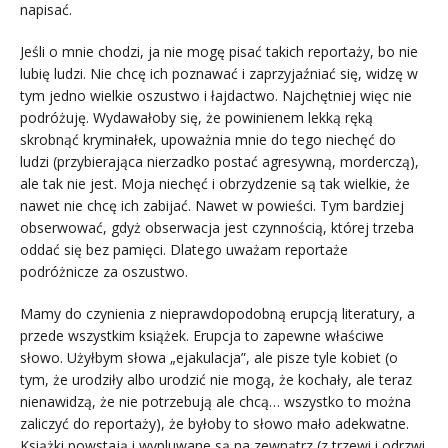
napisać.
Jeśli o mnie chodzi, ja nie mogę pisać takich reportaży, bo nie
lubię ludzi. Nie chcę ich poznawać i zaprzyjaźniać się, widzę w
tym jedno wielkie oszustwo i łajdactwo. Najchętniej więc nie
podróżuję. Wydawałoby się, że powinienem lekką ręką
skrobnąć kryminałek, upoważnia mnie do tego niechęć do
ludzi (przybierająca nierzadko postać agresywną, morderczą),
ale tak nie jest. Moja niechęć i obrzydzenie są tak wielkie, że
nawet nie chcę ich zabijać. Nawet w powieści. Tym bardziej
obserwować, gdyż obserwacja jest czynnością, której trzeba
oddać się bez pamięci. Dlatego uważam reportaże
podróżnicze za oszustwo.
Mamy do czynienia z nieprawdopodobną erupcją literatury, a
przede wszystkim książek. Erupcja to zapewne właściwe
słowo. Użyłbym słowa „ejakulacja”, ale pisze tyle kobiet (o
tym, że urodziły albo urodzić nie mogą, że kochały, ale teraz
nienawidzą, że nie potrzebują ale chcą… wszystko to można
zaliczyć do reportaży), że byłoby to słowo mało adekwatne.
Książki powstają i wypluwane są na zewnątrz (z trzewi i odrzwi