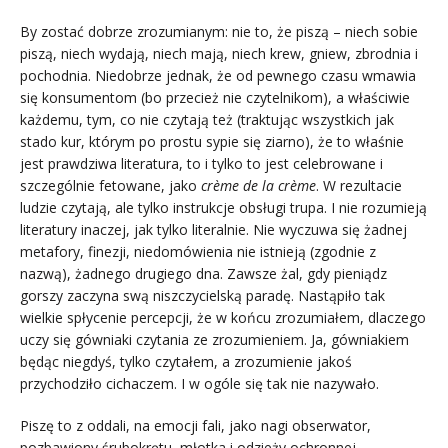
By zostać dobrze zrozumianym: nie to, że piszą – niech sobie
piszą, niech wydają, niech mają, niech krew, gniew, zbrodnia i
pochodnia. Niedobrze jednak, że od pewnego czasu wmawia
się konsumentom (bo przecież nie czytelnikom), a właściwie
każdemu, tym, co nie czytają też (traktując wszystkich jak
stado kur, którym po prostu sypie się ziarno), że to właśnie
jest prawdziwa literatura, to i tylko to jest celebrowane i
szczególnie fetowane, jako
crème de la crème
. W rezultacie
ludzie czytają, ale tylko instrukcje obsługi trupa. I nie rozumieją
literatury inaczej, jak tylko literalnie. Nie wyczuwa się żadnej
metafory, finezji, niedomówienia nie istnieją (zgodnie z
nazwą), żadnego drugiego dna. Zawsze żal, gdy pieniądz
gorszy zaczyna swą niszczycielską paradę. Nastąpiło tak
wielkie spłycenie percepcji, że w końcu zrozumiałem, dlaczego
uczy się gówniaki czytania ze zrozumieniem. Ja, gówniakiem
będąc niegdyś, tylko czytałem, a zrozumienie jakoś
przychodziło cichaczem. I w ogóle się tak nie nazywało.
Piszę to z oddali, na emocji fali, jako nagi obserwator,
pozbawiony śrubokrętu, młotka i odzieży ochronnej.