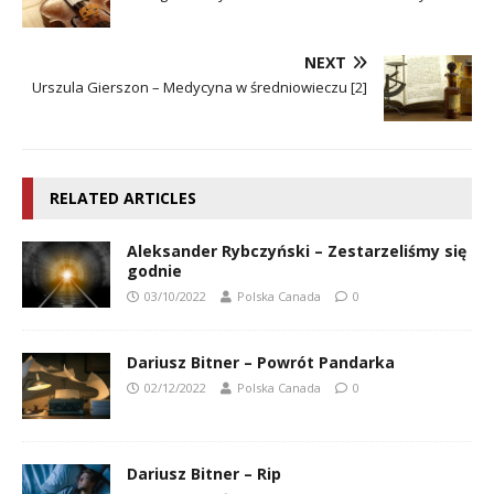
NEXT
Urszula Gierszon – Medycyna w średniowieczu [2]
RELATED ARTICLES
Aleksander Rybczyński – Zestarzeliśmy się
godnie
03/10/2022
Polska Canada
0
Dariusz Bitner – Powrót Pandarka
02/12/2022
Polska Canada
0
Dariusz Bitner – Rip