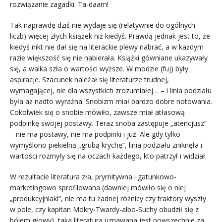
rozwiązanie zagadki. Ta-daam!
Tak naprawdę dziś nie wydaje się (relatywnie do ogólnych
liczb) więcej złych książek niż kiedyś. Prawdą jednak jest to, że
kiedyś nikt nie dał się na literackie plewy nabrać, a w każdym
razie większość się nie nabierała. Książki gówniane ukazywały
się, a walka szła o wartości wyższe. W modzie (fuj) były
aspiracje. Szacunek należał się literaturze trudnej,
wymagającej, nie dla wszystkich zrozumiałej… – i linia podziału
była aż nadto wyraźna. Snobizm miał bardzo dobre notowania.
Cokolwiek się o snobie mówiło, zawsze miał atłasową
podpinkę swojej postawy. Teraz snoba zastępuje „atencjusz”
– nie ma postawy, nie ma podpinki i już. Ale gdy tylko
wymyślono piekielną „grubą krychę”, linia podziału zniknęła i
wartości rozmyły się na oczach każdego, kto patrzył i widział.
W rezultacie literatura zła, prymitywna i gatunkowo-
marketingowo sprofilowana (dawniej mówiło się o niej
„produkcyjniaki”, nie ma tu żadnej różnicy czy traktory wyszły
w pole, czy kapitan Mokry-Twardy-albo-Suchy obudził się z
bólem głowy), taka literatura uznawana jest powszechnie za