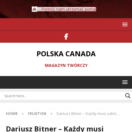
Pomóż nam utrzymać portal
POLSKA CANADA
MAGAZYN TWÓRCZY
HOME
FELIETON
Dariusz Bitner – Każdy musi zabić…
Dariusz Bitner – Każdy musi