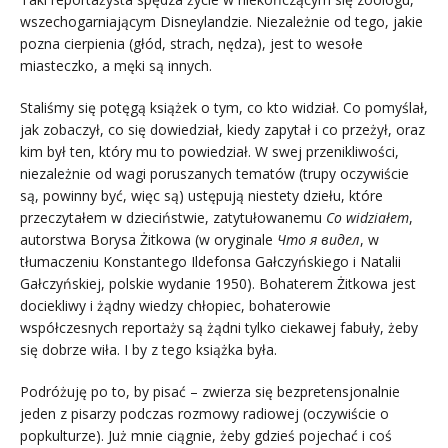
wszechogarniającym Disneylandzie. Niezależnie od tego, jakie
pozna cierpienia (głód, strach, nędza), jest to wesołe
miasteczko, a męki są innych.
Staliśmy się potęgą książek o tym, co kto widział. Co pomyślał,
jak zobaczył, co się dowiedział, kiedy zapytał i co przeżył, oraz
kim był ten, który mu to powiedział. W swej przenikliwości,
niezależnie od wagi poruszanych tematów (trupy oczywiście
są, powinny być, więc są) ustępują niestety dziełu, które
przeczytałem w dzieciństwie, zatytułowanemu
Co widziałem
,
autorstwa Borysa Żitkowa (w oryginale
Что я видел
, w
tłumaczeniu Konstantego Ildefonsa Gałczyńskiego i Natalii
Gałczyńskiej, polskie wydanie 1950). Bohaterem Żitkowa jest
dociekliwy i żądny wiedzy chłopiec, bohaterowie
współczesnych reportaży są żądni tylko ciekawej fabuły, żeby
się dobrze wiła. I by z tego książka była.
Podróżuję po to, by pisać – zwierza się bezpretensjonalnie
jeden z pisarzy podczas rozmowy radiowej (oczywiście o
popkulturze). Już mnie ciągnie, żeby gdzieś pojechać i coś