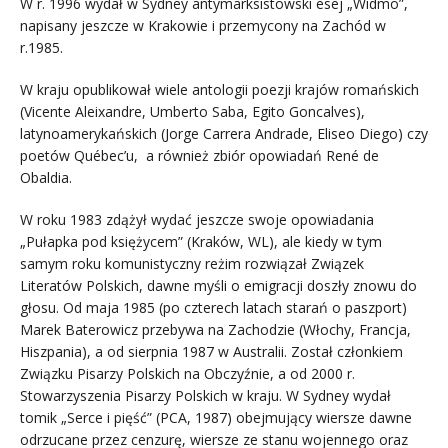
W r. 1996 wydał w Sydney antymarksistowski esej „Widmo”,
napisany jeszcze w Krakowie i przemycony na Zachód w
r.1985.
W kraju opublikował wiele antologii poezji krajów romańskich
(Vicente Aleixandre, Umberto Saba, Egito Goncalves),
latynoamerykańskich (Jorge Carrera Andrade, Eliseo Diego) czy
poetów Québec’u, a również zbiór opowiadań René de
Obaldia.
W roku 1983 zdążył wydać jeszcze swoje opowiadania
„Pułapka pod księżycem” (Kraków, WL), ale kiedy w tym
samym roku komunistyczny reżim rozwiązał Związek
Literatów Polskich, dawne myśli o emigracji doszły znowu do
głosu. Od maja 1985 (po czterech latach starań o paszport)
Marek Baterowicz przebywa na Zachodzie (Włochy, Francja,
Hiszpania), a od sierpnia 1987 w Australii. Został członkiem
Związku Pisarzy Polskich na Obczyźnie, a od 2000 r.
Stowarzyszenia Pisarzy Polskich w kraju. W Sydney wydał
tomik „Serce i pięść” (PCA, 1987) obejmujący wiersze dawne
odrzucane przez cenzurę, wiersze ze stanu wojennego oraz