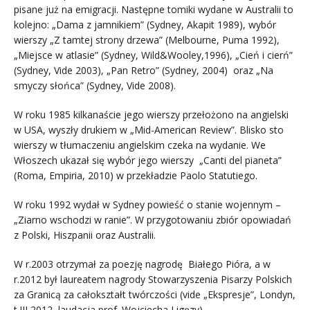
pisane już na emigracji. Następne tomiki wydane w Australii to
kolejno: „Dama z jamnikiem” (Sydney, Akapit 1989), wybór
wierszy „Z tamtej strony drzewa” (Melbourne, Puma 1992),
„Miejsce w atlasie” (Sydney, Wild&Wooley,1996), „Cień i cierń”
(Sydney, Vide 2003), „Pan Retro” (Sydney, 2004) oraz „Na
smyczy słońca” (Sydney, Vide 2008).
W roku 1985 kilkanaście jego wierszy przełożono na angielski
w USA, wyszły drukiem w „Mid-American Review”. Blisko sto
wierszy w tłumaczeniu angielskim czeka na wydanie. We
Włoszech ukazał się wybór jego wierszy „Canti del pianeta”
(Roma, Empiria, 2010) w przekładzie Paolo Statutiego.
W roku 1992 wydał w Sydney powieść o stanie wojennym –
„Ziarno wschodzi w ranie”. W przygotowaniu zbiór opowiadań
z Polski, Hiszpanii oraz Australii.
W r.2003 otrzymał za poezję nagrodę Białego Pióra, a w
r.2012 był laureatem nagrody Stowarzyszenia Pisarzy Polskich
za Granicą za całokształt twórczości (vide „Ekspresje”, Londyn,
t.III 2012, laudacja prof. Wojciecha Ligęzy).