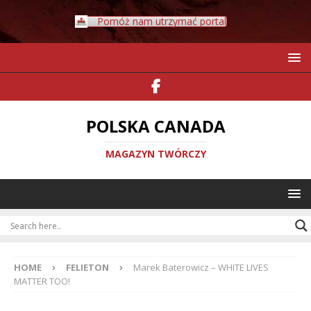
Pomóż nam utrzymać portal
POLSKA CANADA
MAGAZYN TWÓRCZY
HOME
FELIETON
Marek Baterowicz – WHITE LIVES
MATTER TOO!