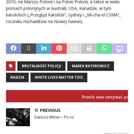
2010, na Marszu Polonii i na Pulsie Polonii, a także w wielu
pismach polonijnych w Australii, USA, Kanadzie, w tym
katolickich („Przegląd Katolicki”, Sydney i „Mi-cha-el CSMA”,
roczniku michaelitów na Nowej Gwinei).
.
BRUTALNOŚĆ POLICJI
MAREK BATEROWICZ
RASIZM
WHITE LIVES MATTER TOO
Pomóż nam utrzymać porta
PREVIOUS
Dariusz Bitner – Po co