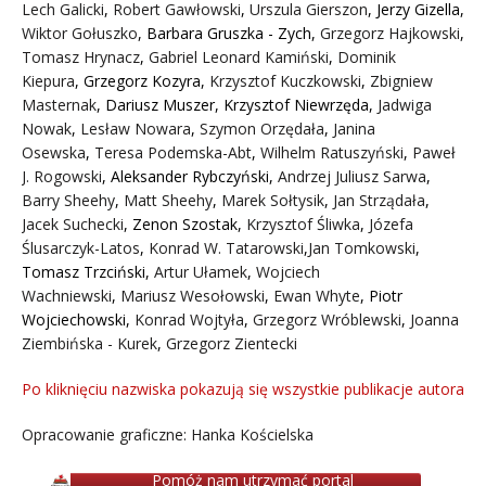
Lech Galicki
,
Robert Gawłowski
,
Urszula Gierszon
,
Jerzy Gizella
,
Wiktor Gołuszko
,
Barbara Gruszka - Zych
,
Grzegorz Hajkowski
,
Tomasz Hrynacz
,
Gabriel Leonard Kamiński
,
Dominik
Kiepura
,
Grzegorz Kozyra
,
Krzysztof Kuczkowski
,
Zbigniew
Masternak
,
Dariusz Muszer
,
Krzysztof Niewrzęda
,
Jadwiga
Nowak
,
Lesław Nowara
,
Szymon Orzędała
,
Janina
Osewska
,
Teresa Podemska-Abt
,
Wilhelm Ratuszyński
,
Paweł
J. Rogowski
,
Aleksander Rybczyński
,
Andrzej Juliusz Sarwa
,
Barry Sheehy
,
Matt Sheehy
,
Marek Sołtysik
,
Jan Strządała
,
Jacek Suchecki
,
Zenon Szostak
,
Krzysztof Śliwka
,
Józefa
Ślusarczyk-Latos
,
Konrad W. Tatarowski
,
Jan Tomkowski
,
Tomasz Trzciński
,
Artur Ułamek
,
Wojciech
Wachniewski
,
Mariusz Wesołowski
,
Ewan Whyte
,
Piotr
Wojciechowski
,
Konrad Wojtyła
,
Grzegorz Wróblewski
,
Joanna
Ziembińska - Kurek
,
Grzegorz Zientecki
Po kliknięciu nazwiska pokazują się wszystkie publikacje autora
Opracowanie graficzne: Hanka Kościelska
Pomóż nam utrzymać portal