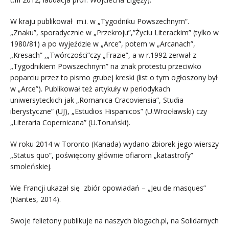
W kraju publikował m.i. w „Tygodniku Powszechnym”.
„Znaku”, sporadycznie w „Przekroju”,”Życiu Literackim” (tylko w
1980/81) a po wyjeździe w „Arce”, potem w „Arcanach”,
„Kresach” ,„Twórczości”czy „Frazie”, a w r.1992 zerwał z
„Tygodnikiem Powszechnym” na znak protestu przeciwko
poparciu przez to pismo grubej kreski (list o tym ogłoszony był
w „Arce”). Publikował też artykuły w periodykach
uniwersyteckich jak „Romanica Cracoviensia”, Studia
iberystyczne” (UJ), „Estudios Hispanicos” (U.Wrocławski) czy
„Literaria Copernicana” (U.Toruński).
W roku 2014 w Toronto (Kanada) wydano zbiorek jego wierszy
„Status quo”, poświęcony głównie ofiarom „katastrofy”
smoleńskiej.
We Francji ukazał się zbiór opowiadań – „Jeu de masques”
(Nantes, 2014).
Swoje felietony publikuje na naszych blogach.pl, na Solidarnych