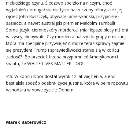
nieludzkiego czynu. Śledztwo spełzło na niczym, choć
wyjaśnień domagał się nie tylko narzeczony ofiary, ale i jej
ojciec John Ruszczyk, obywatel amerykański, przyjaciele i
sąsiedzi, a nawet australijski premier Malcolm Turnbull!
Somalijczyk, ciemnoskóry morderca, miał lepsze plecy niż oni
wszyscy, niebywałe! Czy morderca należy do grupy etnicznej,
która ma specjalne przywileje? A może teraz sprawą zajmie
się prezydent Trump i sprawiedliwości stanie się w końcu
zadość?
Bo przecież trzeba przypomnieć Amerykanom i
światu, że WHITE LIVES MATTER TOO!
P.S. W końcu Noor dostał wyrok 12 lat więzienia, ale w
bestialski sposób odebrał życie Justine, która w pełni rozkwitu
wchodziła w nowe życie z Donem.
Marek Baterowicz