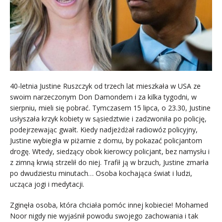
40-letnia Justine Ruszczyk od trzech lat mieszkała w USA ze
swoim narzeczonym Don Damondem i za kilka tygodni, w
sierpniu, mieli się pobrać. Tymczasem 15 lipca, o 23.30, Justine
usłyszała krzyk kobiety w sąsiedztwie i zadzwoniła po policję,
podejrzewając gwałt. Kiedy nadjeżdżał radiowóz policyjny,
Justine wybiegła w piżamie z domu, by pokazać policjantom
drogę. Wtedy, siedzący obok kierowcy policjant, bez namysłu i
z zimną krwią strzelił do niej. Trafił ją w brzuch, Justine zmarła
po dwudziestu minutach… Osoba kochająca świat i ludzi,
ucząca jogi i medytacji.
Zginęła osoba, która chciała pomóc innej kobiecie! Mohamed
Noor nigdy nie wyjaśnił powodu swojego zachowania i tak