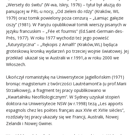
„Wersety do świtu” (W-wa, Iskry, 1976) – tytuł był aluzją do
panującej w PRL-u nocy, „Od zieleni do rdzy” (Kraków, WL
1979) oraz tomik powielony poza cenzurą – „Łamiąc gałęzie
ciszy” (1981). W Paryżu opublikował tomik wierszy pisanych w
języku francuskim – „Fée et fourmis” (Ed.Saint-Germain-des-
Prés, 1977). W roku 1977 wychodzi też jego powieść
„futurystyczna” – „Rękopis z Amalfi” (Kraków,WL) będąca
groteskową kroniką wydarzeń po trzeciej wojnie światowej. Jej
przekład ukazał się w Australii w r.1991,a w roku 2000 we
Włoszech.
Ukończył romanistykę na Uniwersytecie Jagiellońskim (1971)
broniąc magisterium z twórczości Lautréamont’a (u prof.Marii
Strzałkowej), a fragment tej pracy opublikowano w
„Kwartalniku Neofilologicznym”. W Sydney uzyskał stopień
doktora na Uniwersytecie NSW (w r.1998) tezą „Les apports
espagnols chez les poètes français aux XVIe et XVIIe siècles”,
rozdziały tej pracy ukazały się we Francji, Australii, Nowej
Zelandii i Nowej Gwinei.