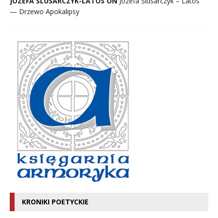
JÓZEFA ŚLUSARCZYK-LATOS ON
Józefa Ślusarczyk – Latos
— Drzewo Apokalipsy
KRONIKI POETYCKIE