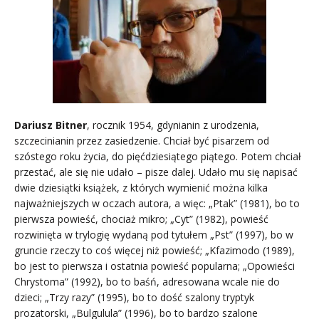
Dariusz Bitner
, rocznik 1954, gdynianin z urodzenia,
szczecinianin przez zasiedzenie. Chciał być pisarzem od
szóstego roku życia, do pięćdziesiątego piątego. Potem chciał
przestać, ale się nie udało – pisze dalej. Udało mu się napisać
dwie dziesiątki książek, z których wymienić można kilka
najważniejszych w oczach autora, a więc: „Ptak” (1981), bo to
pierwsza powieść, chociaż mikro; „Cyt” (1982), powieść
rozwinięta w trylogię wydaną pod tytułem „Pst” (1997), bo w
gruncie rzeczy to coś więcej niż powieść; „Kfazimodo (1989),
bo jest to pierwsza i ostatnia powieść popularna; „Opowieści
Chrystoma” (1992), bo to baśń, adresowana wcale nie do
dzieci; „Trzy razy” (1995), bo to dość szalony tryptyk
prozatorski, „Bulgulula” (1996), bo to bardzo szalone