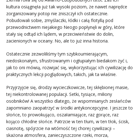
kultura osiągnęła już tak wysoki poziom, że nawet naprędce
zorganizowany potop nie zniszczył ich ostatecznie.
Pobudowali sobie, zmyślaczki, łódki i całą flotyllą pod
przewodnictwem niejakiego Neogo popłynęli w góry, które
stały się odtąd ich lądem, w przeciwieństwie do dolin,
zacienionych w oceany. No, ale to już inna historia.
Ostatecznie zezwoliliśmy tym szybkoumierającym,
niedoskonałym, sfrustrowanym i ogłupiałym biedakom żyć i,
jak to oni mówią, rozwijać się, wykorzystując ich cywilizację do
praktycznych lekcji poglądowych, takich, jak ta właśnie.
Przyjrzyjcie się, drodzy wycieczkowicze, tej skłębionej masie,
tej niekontrolowanej populacji. Setki, tysiące, miliony
osobników! A wszystko dlatego, że wspomnianych zesłańców
zapomniano zaopatrzyć w środki antykoncepcyjne. I jeszcze to
słońce, to prowokująco, oszałamiające, raz gorące, raz
kojąco chłodne słońce. Patrzcie w ten tłum, w ten tłok, ścisk,
ciasnotę, spójrzcie na wtórność tej chorej cywilizacji –
skażona atmosfera, zanieczyszczone rzeki, morza,