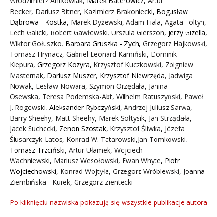
Włodzimierz Antkowiak,
Marek Baterowicz
,
Artur
Becker
,
Dariusz Bitner
,
Kazimierz Brakoniecki
,
Bogusław
Dąbrowa - Kostka
,
Marek Dyżewski
,
Adam Fiala
,
Agata Foltyn,
Lech Galicki
,
Robert Gawłowski
,
Urszula Gierszon
,
Jerzy Gizella
,
Wiktor Gołuszko
,
Barbara Gruszka - Zych
,
Grzegorz Hajkowski
,
Tomasz Hrynacz
,
Gabriel Leonard Kamiński
,
Dominik
Kiepura
,
Grzegorz Kozyra
,
Krzysztof Kuczkowski
,
Zbigniew
Masternak
,
Dariusz Muszer
,
Krzysztof Niewrzęda
,
Jadwiga
Nowak
,
Lesław Nowara
,
Szymon Orzędała
,
Janina
Osewska
,
Teresa Podemska-Abt
,
Wilhelm Ratuszyński
,
Paweł
J. Rogowski
,
Aleksander Rybczyński
,
Andrzej Juliusz Sarwa
,
Barry Sheehy
,
Matt Sheehy
,
Marek Sołtysik
,
Jan Strządała
,
Jacek Suchecki
,
Zenon Szostak
,
Krzysztof Śliwka
,
Józefa
Ślusarczyk-Latos
,
Konrad W. Tatarowski
,
Jan Tomkowski
,
Tomasz Trzciński
,
Artur Ułamek
,
Wojciech
Wachniewski
,
Mariusz Wesołowski
,
Ewan Whyte
,
Piotr
Wojciechowski
,
Konrad Wojtyła
,
Grzegorz Wróblewski
,
Joanna
Ziembińska - Kurek
,
Grzegorz Zientecki
Po kliknięciu nazwiska pokazują się wszystkie publikacje autora