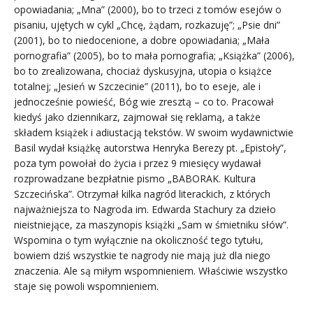
opowiadania; „Mna” (2000), bo to trzeci z tomów esejów o
pisaniu, ujętych w cykl „Chcę, żądam, rozkazuję”; „Psie dni”
(2001), bo to niedocenione, a dobre opowiadania; „Mała
pornografia” (2005), bo to mała pornografia; „Książka” (2006),
bo to zrealizowana, chociaż dyskusyjna, utopia o książce
totalnej; „Jesień w Szczecinie” (2011), bo to eseje, ale i
jednocześnie powieść, Bóg wie zresztą – co to. Pracował
kiedyś jako dziennikarz, zajmował się reklamą, a także
składem książek i adiustacją tekstów. W swoim wydawnictwie
Basil wydał książkę autorstwa Henryka Berezy pt. „Epistoły”,
poza tym powołał do życia i przez 9 miesięcy wydawał
rozprowadzane bezpłatnie pismo „BABORAK. Kultura
Szczecińska”. Otrzymał kilka nagród literackich, z których
najważniejsza to Nagroda im. Edwarda Stachury za dzieło
nieistniejące, za maszynopis książki „Sam w śmietniku słów”.
Wspomina o tym wyłącznie na okoliczność tego tytułu,
bowiem dziś wszystkie te nagrody nie mają już dla niego
znaczenia. Ale są miłym wspomnieniem. Właściwie wszystko
staje się powoli wspomnieniem.