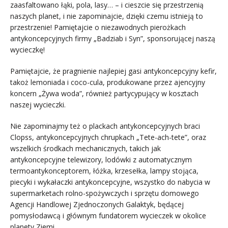
zaasfaltowano łąki, pola, lasy… – i cieszcie się przestrzenią
naszych planet, i nie zapominajcie, dzięki czemu istnieją to
przestrzenie! Pamiętajcie o niezawodnych pierożkach
antykoncepcyjnych firmy „Badziab i Syn”, sponsorującej naszą
wycieczkę!
Pamiętajcie, że pragnienie najlepiej gasi antykoncepcyjny kefir,
takoż lemoniada i coco-cula, produkowane przez ajencyjny
koncern „Żywa woda”, również partycypujący w kosztach
naszej wycieczki.
Nie zapominajmy też o plackach antykoncepcyjnych braci
Clopss, antykoncepcyjnych chrupkach „Tete-ach-tete”, oraz
wszelkich środkach mechanicznych, takich jak
antykoncepcyjne telewizory, lodówki z automatycznym
termoantykonceptorem, łóżka, krzesełka, lampy stojąca,
piecyki i wykałaczki antykoncepcyjne, wszystko do nabycia w
supermarketach rolno-spożywczych i sprzętu domowego
Agencji Handlowej Zjednoczonych Galaktyk, będącej
pomysłodawcą i głównym fundatorem wycieczek w okolice
planety Ziemi.