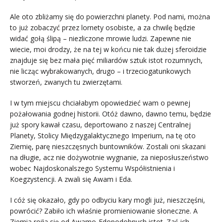
Ale oto zbliżamy się do powierzchni planety. Pod nami, można
to już zobaczyć przez lornety osobiste, a za chwilę będzie
widać gołą ślipą – niezliczone mrowie ludzi. Zapewne nie
wiecie, moi drodzy, że na tej w końcu nie tak dużej sferoidzie
znajduje się bez mała pięć miliardów sztuk istot rozumnych,
nie licząc wybrakowanych, drugo – i trzeciogatunkowych
stworzeń, zwanych tu zwierzętami.
I w tym miejscu chciałabym opowiedzieć wam o pewnej
pożałowania godnej historii. Otóż dawno, dawno temu, będzie
już spory kawał czasu, deportowano z naszej Centralnej
Planety, Stolicy Międzygalaktycznego Imperium, na tę oto
Ziemię, parę nieszczęsnych buntowników. Zostali oni skazani
na długie, acz nie dożywotnie wygnanie, za nieposłuszeństwo
wobec Najdoskonalszego Systemu Współistnienia i
Koegzystencji. A zwali się Awam i Eda.
I cóż się okazało, gdy po odbyciu kary mogli już, nieszczęśni,
powrócić? Zabiło ich właśnie promieniowanie słoneczne. A
Ziemia roiła się od Awamo-Edopodobnych istot. Zaś ich