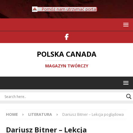
Pomóż nam utrzymać portal
POLSKA CANADA
MAGAZYN TWÓRCZY
HOME
LITERATURA
Dariusz Bitner – Lekcja poglądowa
Dariusz Bitner – Lekcja