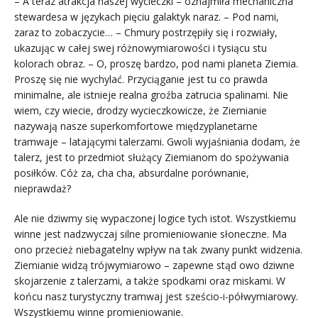
– A teraz atrakcja naszej wycieczki – oznajmiła mechaniczna
stewardesa w językach pięciu galaktyk naraz. – Pod nami,
zaraz to zobaczycie… – Chmury postrzępiły się i rozwiały,
ukazując w całej swej różnowymiarowości i tysiącu stu
kolorach obraz. – O, proszę bardzo, pod nami planeta Ziemia.
Proszę się nie wychylać. Przyciąganie jest tu co prawda
minimalne, ale istnieje realna groźba zatrucia spalinami. Nie
wiem, czy wiecie, drodzy wycieczkowicze, że Ziemianie
nazywają nasze superkomfortowe międzyplanetarne
tramwaje – latającymi talerzami. Gwoli wyjaśniania dodam, że
talerz, jest to przedmiot służący Ziemianom do spożywania
posiłków. Cóż za, cha cha, absurdalne porównanie,
nieprawdaż?
Ale nie dziwmy się wypaczonej logice tych istot. Wszystkiemu
winne jest nadzwyczaj silne promieniowanie słoneczne. Ma
ono przecież niebagatelny wpływ na tak zwany punkt widzenia.
Ziemianie widzą trójwymiarowo – zapewne stąd owo dziwne
skojarzenie z talerzami, a także spodkami oraz miskami. W
końcu nasz turystyczny tramwaj jest sześcio-i-półwymiarowy.
Wszystkiemu winne promieniowanie.