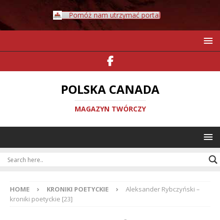
Pomóż nam utrzymać portal
POLSKA CANADA
MAGAZYN TWÓRCZY
HOME
KRONIKI POETYCKIE
Aleksander Rybczyński –
kroniki poetyckie [23]