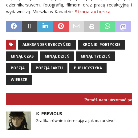
dziennikarstwem, fotografią, filmem oraz pracą redakcyjną i
wydawniczą. Mieszka w Kanadzie.
Strona autorska
ALEKSANDER RYBCZYŃSKI
KRONIKI POETYCKIE
MINĄŁ CZAS
MINĄŁ DZIEŃ
MINĄŁ TYDZIEŃ
POEZJA
POEZJA FAKTU
PUBLICYSTYKA
WIERSZE
Pomóż nam utrzymać porta
PREVIOUS
Grafika równie interesująca jak malarstwo!