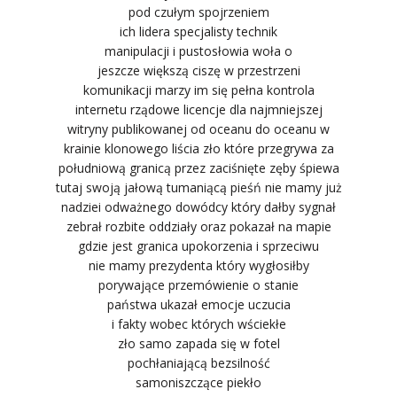
pod czułym spojrzeniem
ich lidera specjalisty technik
manipulacji i pustosłowia woła o
jeszcze większą ciszę w przestrzeni
komunikacji marzy im się pełna kontrola
internetu rządowe licencje dla najmniejszej
witryny publikowanej od oceanu do oceanu w
krainie klonowego liścia zło które przegrywa za
południową granicą przez zaciśnięte zęby śpiewa
tutaj swoją jałową tumaniącą pieśń nie mamy już
nadziei odważnego dowódcy który dałby sygnał
zebrał rozbite oddziały oraz pokazał na mapie
gdzie jest granica upokorzenia i sprzeciwu
nie mamy prezydenta który wygłosiłby
porywające przemówienie o stanie
państwa ukazał emocje uczucia
i fakty wobec których wściekłe
zło samo zapada się w fotel
pochłaniającą bezsilność
samoniszczące piekło