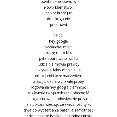
powtarzane słowo w
słowo kłamstwo i
bełkot który już
do nikogo nie
przemówi
09.02.
hey google
wysłuchaj mnie
proszę mam kilka
pytań parę wątpliwości
ludzie nie mówią prawdy
ukrywają fakty manipulują
emocjami i przeznaczeniem
a Bóg blokuje wytrwałe próby
logowania hey google ciemność
rozświetla twoja milcząca obecność
zaprogramowane miłosierdzie przyjmę
je z pokorą wiedząc że wieczność tylko
trwa do wyczerpania baterii a samotność
będzie jeszcze bardziej bezradna i pusta