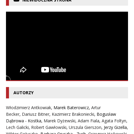
AUTORZY
Włodzimierz Antkowiak,
Marek Baterowicz
,
Artur
Becker
,
Dariusz Bitner
,
Kazimierz Brakoniecki
,
Bogusław
Dąbrowa - Kostka
,
Marek Dyżewski
,
Adam Fiala
,
Agata Foltyn,
Lech Galicki
,
Robert Gawłowski
,
Urszula Gierszon
,
Jerzy Gizella
,
Wiktor Gołuszko
,
Barbara Gruszka - Zych
,
Grzegorz Hajkowski
,