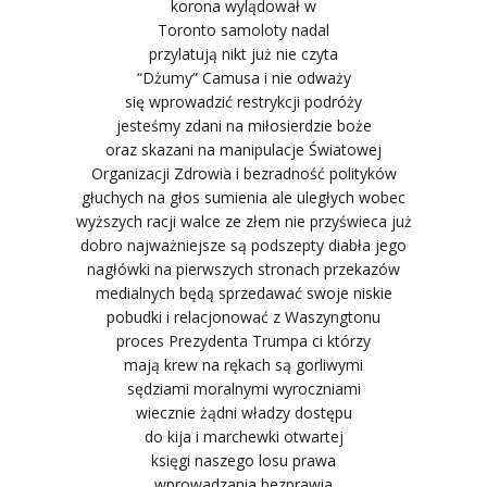
korona wylądował w
Toronto samoloty nadal
przylatują nikt już nie czyta
“Dżumy” Camusa i nie odważy
się wprowadzić restrykcji podróży
jesteśmy zdani na miłosierdzie boże
oraz skazani na manipulacje Światowej
Organizacji Zdrowia i bezradność polityków
głuchych na głos sumienia ale uległych wobec
wyższych racji walce ze złem nie przyświeca już
dobro najważniejsze są podszepty diabła jego
nagłówki na pierwszych stronach przekazów
medialnych będą sprzedawać swoje niskie
pobudki i relacjonować z Waszyngtonu
proces Prezydenta Trumpa ci którzy
mają krew na rękach są gorliwymi
sędziami moralnymi wyroczniami
wiecznie żądni władzy dostępu
do kija i marchewki otwartej
księgi naszego losu prawa
wprowadzania bezprawia