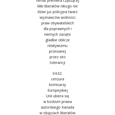
temat premiera rządzącej
kliki liberałów nikogo nie
dziwi już policyjna twarz
wyznawców wolności
praw obywatelskich
dla poprawnych i
niemych zacięte
gładkie oblicze
relatywizmu
przesianej
przez sito
tolerancji
04.02.
cenzura
komisarzy
Europejskiej
Unii ubiera się
w kostium prawa
autorskiego Kanada
w objęciach liberałów