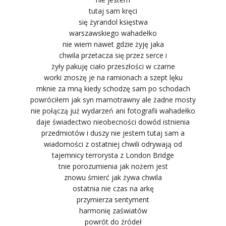
tutaj sam kręci
się żyrandol księstwa
warszawskiego wahadełko
nie wiem nawet gdzie żyję jaka
chwila przetacza się przez serce i
żyły pakuję ciało przeszłości w czarne
worki znoszę je na ramionach a szept lęku
mknie za mną kiedy schodzę sam po schodach
powróciłem jak syn marnotrawny ale żadne mosty
nie połączą już wydarzeń ani fotografii wahadełko
daje świadectwo nieobecności dowód istnienia
przedmiotów i duszy nie jestem tutaj sam a
wiadomości z ostatniej chwili odrywają od
tajemnicy terrorysta z London Bridge
tnie porozumienia jak nożem jest
znowu śmierć jak żywa chwila
ostatnia nie czas na arkę
przymierza sentyment
harmonię zaświatów
powrót do źródeł