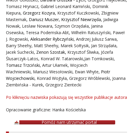
Tomasz Hrynacz
,
Gabriel Leonard Kamiński
,
Dominik
Kiepura
,
Grzegorz Kozyra
,
Krzysztof Kuczkowski
,
Zbigniew
Masternak
,
Dariusz Muszer
,
Krzysztof Niewrzęda
,
Jadwiga
Nowak
,
Lesław Nowara
,
Szymon Orzędała
,
Janina
Osewska
,
Teresa Podemska-Abt
,
Wilhelm Ratuszyński
,
Paweł
J. Rogowski
,
Aleksander Rybczyński
,
Andrzej Juliusz Sarwa
,
Barry Sheehy
,
Matt Sheehy
,
Marek Sołtysik
,
Jan Strządała
,
Jacek Suchecki
,
Zenon Szostak
,
Krzysztof Śliwka
,
Józefa
Ślusarczyk-Latos
,
Konrad W. Tatarowski
,
Jan Tomkowski
,
Tomasz Trzciński
,
Artur Ułamek
,
Wojciech
Wachniewski
,
Mariusz Wesołowski
,
Ewan Whyte
,
Piotr
Wojciechowski
,
Konrad Wojtyła
,
Grzegorz Wróblewski
,
Joanna
Ziembińska - Kurek
,
Grzegorz Zientecki
Po kliknięciu nazwiska pokazują się wszystkie publikacje autora
Opracowanie graficzne: Hanka Kościelska
Pomóż nam utrzymać portal