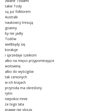
zwane Todami
takie Tody
są już folklorem
Australii
naukowcy tresują
goanny
by nie jadły
Todów
wielbłądy się
koraluje
i sprzedaje szeikom
albo na mięso przypominające
wołowinę
albo do wyścigów
tak cenionych
w ich krajach
przyroda ma określony
rytm
niepokoi mnie
że tego lata
prawie nie słyszę