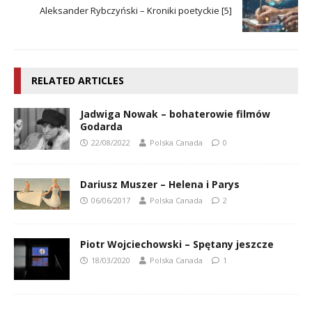
Aleksander Rybczyński – Kroniki poetyckie [5]
RELATED ARTICLES
Jadwiga Nowak – bohaterowie filmów
Godarda
22/08/2022
Polska Canada
0
Dariusz Muszer – Helena i Parys
06/06/2017
Polska Canada
2
Piotr Wojciechowski – Spętany jeszcze
18/03/2020
Polska Canada
1