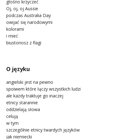
głośno krzyczeć
Oj, oj, oj Aussie
podczas Australia Day
owijać się narodowymi
kolorami
i mieć
biustonosz z flagi
.
O języku
angielski jest na pewno
spoiwem które łączy wszystkich ludzi
ale każdy traktuje go inaczej
etnicy starannie
oddzielają słowa
celują
w tym
szczególnie etnicy twardych języków
jak niemiecki