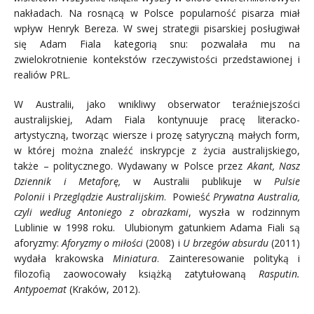
nakładach. Na rosnącą w Polsce popularność pisarza miał
wpływ Henryk Bereza. W swej strategii pisarskiej posługiwał
się Adam Fiala kategorią snu: pozwalała mu na
zwielokrotnienie kontekstów rzeczywistości przedstawionej i
realiów PRL.
W Australii, jako wnikliwy obserwator teraźniejszości
australijskiej, Adam Fiala kontynuuje pracę literacko-
artystyczną, tworząc wiersze i prozę satyryczną małych form,
w której można znaleźć inskrypcje z życia australijskiego,
także – politycznego. Wydawany w Polsce przez
Akant, Nasz
Dziennik i
Metaforę,
w Australii publikuje w
Pulsie
Polonii
i
Przeglądzie Australijskim
.
Powieść
Prywatna Australia,
czyli według Antoniego z obrazkami
, wyszła w rodzinnym
Lublinie w 1998 roku. Ulubionym gatunkiem Adama Fiali są
aforyzmy:
Aforyzmy o miłości
(2008) i
U brzegów absurdu
(2011)
wydała krakowska
Miniatura
. Zainteresowanie polityką i
filozofią zaowocowały książką zatytułowaną
Rasputin.
Antypoemat
(Kraków, 2012).