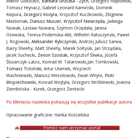
Wiktor Gołuszko
,
Barbara Gruszka - Zych
,
Grzegorz Hajkowski
,
Tomasz Hrynacz
,
Gabriel Leonard Kamiński
,
Dominik
Kiepura
,
Grzegorz Kozyra
,
Krzysztof Kuczkowski
,
Zbigniew
Masternak
,
Dariusz Muszer
,
Krzysztof Niewrzęda
,
Jadwiga
Nowak
,
Lesław Nowara
,
Szymon Orzędała
,
Janina
Osewska
,
Teresa Podemska-Abt
,
Wilhelm Ratuszyński
,
Paweł
J. Rogowski
,
Aleksander Rybczyński
,
Andrzej Juliusz Sarwa
,
Barry Sheehy
,
Matt Sheehy
,
Marek Sołtysik
,
Jan Strządała
,
Jacek Suchecki
,
Zenon Szostak
,
Krzysztof Śliwka
,
Józefa
Ślusarczyk-Latos
,
Konrad W. Tatarowski
,
Jan Tomkowski
,
Tomasz Trzciński
,
Artur Ułamek
,
Wojciech
Wachniewski
,
Mariusz Wesołowski
,
Ewan Whyte
,
Piotr
Wojciechowski
,
Konrad Wojtyła
,
Grzegorz Wróblewski
,
Joanna
Ziembińska - Kurek
,
Grzegorz Zientecki
Po kliknięciu nazwiska pokazują się wszystkie publikacje autora
Opracowanie graficzne: Hanka Kościelska
Pomóż nam utrzymać portal