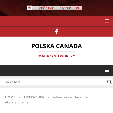
Pomóż nam utrzymać portal
POLSKA CANADA
MAGAZYN TWÓRCZY
HOME
LITERATURA
Adam Fiala – Literatura
eksterytorialna