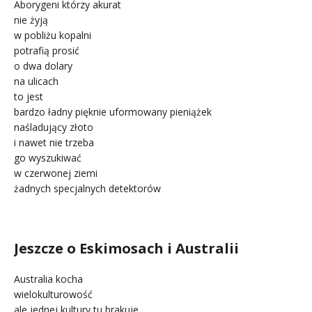
Aborygeni którzy akurat
nie żyją
w pobliżu kopalni
potrafią prosić
o dwa dolary
na ulicach
to jest
bardzo ładny pięknie uformowany pieniążek
naśladujący złoto
i nawet nie trzeba
go wyszukiwać
w czerwonej ziemi
żadnych specjalnych detektorów
.
Jeszcze o Eskimosach i Australii
Australia kocha
wielokulturowość
ale jednej kultury tu brakuje