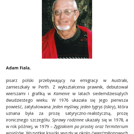
Adam Fiala
,
pisarz polski przebywający na emigracji w Australii,
zamieszkały w Perth. Z wykształcenia prawnik, debiutował
wierszami i grafiką w
Kamenie
w latach siedemdziesiątych
dwudziestego wieku. W 1976 ukazała się Jego pierwsza
powieść, zatytułowana:
Jeden myśliwy, jeden tygrys
(Iskry), która
uznana była za prozę satyryczno-realistyczną, prozę
ironicznego szczegółu.
Sprawy rodzinne
ukazały się w 1978
,
a
w rok później, w 1979 –
Zygzakiem po prostej oraz
Termiterium
wisielców.
Wszystkie książki wyszły w około ćwierćmilionowych