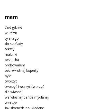
.
mam
Coś gdzieś
w Perth
tyle tego
do szuflady
teksty
malunki
bez echa
próbowałem
bez zwrotnej koperty
byle
tworzyć
tworzyć tworzyć tworzyć
dla własnej
we własnej bańce mydlanej
wiersze
jak skarpetki poukładane