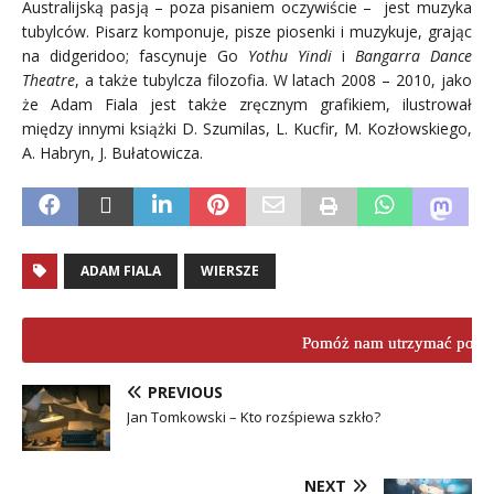
Australijską pasją – poza pisaniem oczywiście – jest muzyka
tubylców. Pisarz komponuje, pisze piosenki i muzykuje, grając
na didgeridoo; fascynuje Go
Yothu Yindi
i
Bangarra Dance
Theatre
, a także tubylcza filozofia. W latach 2008 – 2010, jako
że Adam Fiala jest także zręcznym grafikiem, ilustrował
między innymi książki D. Szumilas, L. Kucfir, M. Kozłowskiego,
A. Habryn, J. Bułatowicza.
ADAM FIALA
WIERSZE
Pomóż nam utrzymać porta
PREVIOUS
Jan Tomkowski – Kto rozśpiewa szkło?
NEXT