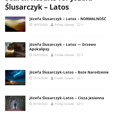
Ślusarczyk – Latos
Józefa Ślusarczyk – Latos – NORMALNOŚĆ
18/07/2020
Polska Canada
0
Józefa Ślusarczyk – Latos — Drzewo
Apokalipsy
03/07/2026
Polska Canada
3
Józefa Ślusarczyk-Latos – Boże Narodzenie
21/12/2024
Polska Canada
1
Józefa Ślusarczyk-Latos – Cisza jesienna
09/10/2022
Polska Canada
0