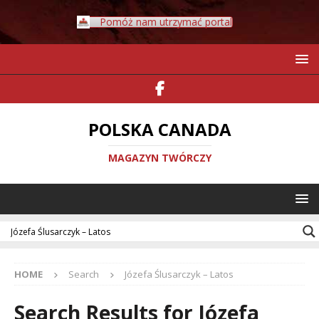
Pomóż nam utrzymać portal
POLSKA CANADA
MAGAZYN TWÓRCZY
HOME
Search
Józefa Ślusarczyk – Latos
Search Results for
Józefa