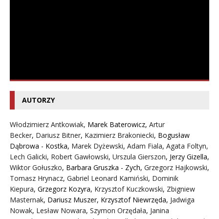
AUTORZY
Włodzimierz Antkowiak,
Marek Baterowicz
,
Artur
Becker
,
Dariusz Bitner
,
Kazimierz Brakoniecki
,
Bogusław
Dąbrowa - Kostka
,
Marek Dyżewski
,
Adam Fiala
,
Agata Foltyn,
Lech Galicki
,
Robert Gawłowski
,
Urszula Gierszon
,
Jerzy Gizella
,
Wiktor Gołuszko
,
Barbara Gruszka - Zych
,
Grzegorz Hajkowski
,
Tomasz Hrynacz
,
Gabriel Leonard Kamiński
,
Dominik
Kiepura
,
Grzegorz Kozyra
,
Krzysztof Kuczkowski
,
Zbigniew
Masternak
,
Dariusz Muszer
,
Krzysztof Niewrzęda
,
Jadwiga
Nowak
,
Lesław Nowara
,
Szymon Orzędała
,
Janina