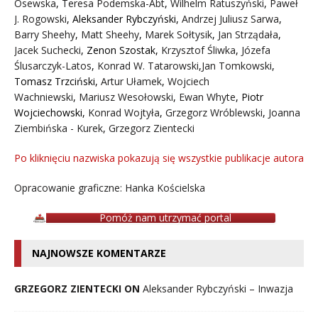
Osewska
,
Teresa Podemska-Abt
,
Wilhelm Ratuszyński
,
Paweł
J. Rogowski
,
Aleksander Rybczyński
,
Andrzej Juliusz Sarwa
,
Barry Sheehy
,
Matt Sheehy
,
Marek Sołtysik
,
Jan Strządała
,
Jacek Suchecki
,
Zenon Szostak
,
Krzysztof Śliwka
,
Józefa
Ślusarczyk-Latos
,
Konrad W. Tatarowski
,
Jan Tomkowski
,
Tomasz Trzciński
,
Artur Ułamek
,
Wojciech
Wachniewski
,
Mariusz Wesołowski
,
Ewan Whyte
,
Piotr
Wojciechowski
,
Konrad Wojtyła
,
Grzegorz Wróblewski
,
Joanna
Ziembińska - Kurek
,
Grzegorz Zientecki
Po kliknięciu nazwiska pokazują się wszystkie publikacje autora
Opracowanie graficzne: Hanka Kościelska
Pomóż nam utrzymać portal
NAJNOWSZE KOMENTARZE
GRZEGORZ ZIENTECKI ON
Aleksander Rybczyński – Inwazja