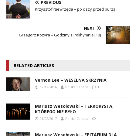
PREVIOUS
Krzysztof Niewrzęda – po ciszy przed burzą
NEXT
Grzegorz Kozyra – Godziny z Polihymnią [10]
RELATED ARTICLES
Vernon Lee – WESELNA SKRZYNIA
12/12/2016
Polska Canada
3
Mariusz Wesołowski – TERRORYSTA,
KTÓREGO NIE BYŁO
01/02/2017
Polska Canada
1
Mariusz Wesołowski – EPITAFIUM DLA