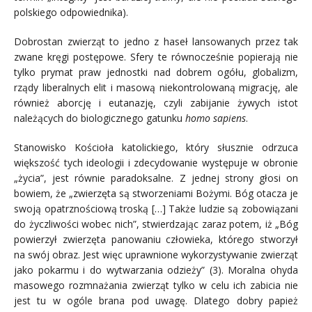
polskiego odpowiednika).
Dobrostan zwierząt to jedno z haseł lansowanych przez tak
zwane kręgi postępowe. Sfery te równocześnie popierają nie
tylko prymat praw jednostki nad dobrem ogółu, globalizm,
rządy liberalnych elit i masową niekontrolowaną migrację, ale
również aborcję i eutanazję, czyli zabijanie żywych istot
należących do biologicznego gatunku
homo sapiens
.
Stanowisko Kościoła katolickiego, który słusznie odrzuca
większość tych ideologii i zdecydowanie występuje w obronie
„życia”, jest równie paradoksalne. Z jednej strony głosi on
bowiem, że „zwierzęta są stworzeniami Bożymi. Bóg otacza je
swoją opatrznościową troską […] Także ludzie są zobowiązani
do życzliwości wobec nich”, stwierdzając zaraz potem, iż „Bóg
powierzył zwierzęta panowaniu człowieka, którego stworzył
na swój obraz. Jest więc uprawnione wykorzystywanie zwierząt
jako pokarmu i do wytwarzania odzieży” (3). Moralna ohyda
masowego rozmnażania zwierząt tylko w celu ich zabicia nie
jest tu w ogóle brana pod uwagę. Dlatego dobry papież