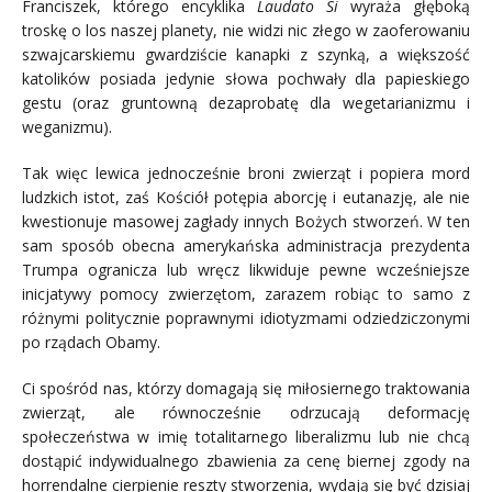
Franciszek, którego encyklika
Laudato Si
wyraża głęboką
troskę o los naszej planety, nie widzi nic złego w zaoferowaniu
szwajcarskiemu gwardziście kanapki z szynką, a większość
katolików posiada jedynie słowa pochwały dla papieskiego
gestu (oraz gruntowną dezaprobatę dla wegetarianizmu i
weganizmu).
Tak więc lewica jednocześnie broni zwierząt i popiera mord
ludzkich istot, zaś Kościół potępia aborcję i eutanazję, ale nie
kwestionuje masowej zagłady innych Bożych stworzeń. W ten
sam sposób obecna amerykańska administracja prezydenta
Trumpa ogranicza lub wręcz likwiduje pewne wcześniejsze
inicjatywy pomocy zwierzętom, zarazem robiąc to samo z
różnymi politycznie poprawnymi idiotyzmami odziedziczonymi
po rządach Obamy.
Ci spośród nas, którzy domagają się miłosiernego traktowania
zwierząt, ale równocześnie odrzucają deformację
społeczeństwa w imię totalitarnego liberalizmu lub nie chcą
dostąpić indywidualnego zbawienia za cenę biernej zgody na
horrendalne cierpienie reszty stworzenia, wydają się być dzisiaj