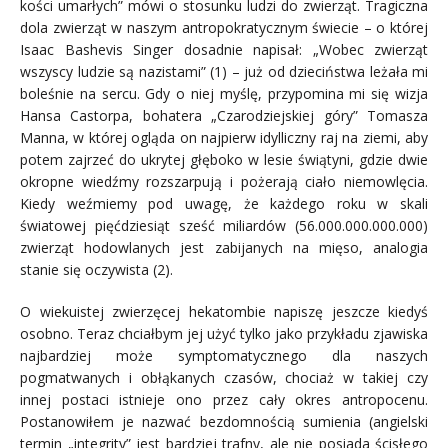
kości umarłych” mówi o stosunku ludzi do zwierząt. Tragiczna
dola zwierząt w naszym antropokratycznym świecie – o której
Isaac Bashevis Singer dosadnie napisał: „Wobec zwierząt
wszyscy ludzie są nazistami” (1) – już od dzieciństwa leżała mi
boleśnie na sercu. Gdy o niej myślę, przypomina mi się wizja
Hansa Castorpa, bohatera „Czarodziejskiej góry” Tomasza
Manna, w której ogląda on najpierw idylliczny raj na ziemi, aby
potem zajrzeć do ukrytej głęboko w lesie świątyni, gdzie dwie
okropne wiedźmy rozszarpują i pożerają ciało niemowlęcia.
Kiedy weźmiemy pod uwagę, że każdego roku w skali
światowej pięćdziesiąt sześć miliardów (56.000.000.000.000)
zwierząt hodowlanych jest zabijanych na mięso, analogia
stanie się oczywista (2).
O wiekuistej zwierzęcej hekatombie napiszę jeszcze kiedyś
osobno. Teraz chciałbym jej użyć tylko jako przykładu zjawiska
najbardziej może symptomatycznego dla naszych
pogmatwanych i obłąkanych czasów, chociaż w takiej czy
innej postaci istnieje ono przez cały okres antropocenu.
Postanowiłem je nazwać bezdomnością sumienia (angielski
termin „integrity” jest bardziej trafny, ale nie posiada ścisłego