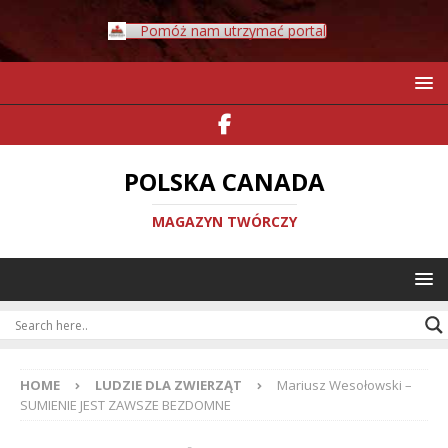
Pomóż nam utrzymać portal
POLSKA CANADA
MAGAZYN TWÓRCZY
HOME
LUDZIE DLA ZWIERZĄT
Mariusz Wesołowski –
SUMIENIE JEST ZAWSZE BEZDOMNE