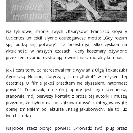
Na tytułowej stronie swych „Kaprysów” Francisco Goya y
Lucientes umieścił słynne ostrzegawcze motto: „Gdy rozum
śpi, budzą się potwory”. Ta przestroga tylko zyskała na
aktualności w naszych czasach, kiedy koszmary ożywione
przez sen rozumu rozstrajają również nasz moralny kompas.
Jakiś czas temu zainteresował mnie wywiad z Olgą Tokarczuk i
Agnieszką Holland, dotyczący filmu „Pokot” w reżyserii tej
ostatniej. O filmie jakoś przedtem nie słyszałem, natomiast
powieść Tokarczuk, na której oparty jest jego scenariusz,
stanowiła mój pierwszy kontakt z prozą tej autorki i muszę
przyznać, że byłem nią początkowo dosyć zaintrygowany (tę
opinię zmieniłem po lekturze „Ksiąg Jakubowych”, ale to już
inna historia).
Najkrócej rzecz biorąc, powieść „Prowadź swój pług przez