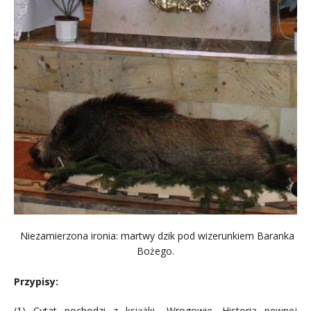
Niezamierzona ironia: martwy dzik pod wizerunkiem Baranka
Bożego.
.
Przypisy:
(1) Cytat pochodzi z książki „Wrogowie. Historia pewnej