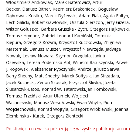
Włodzimierz Antkowiak,
Marek Baterowicz
,
Artur
Becker
,
Dariusz Bitner
,
Kazimierz Brakoniecki
,
Bogusław
Dąbrowa - Kostka
,
Marek Dyżewski
,
Adam Fiala
,
Agata Foltyn,
Lech Galicki
,
Robert Gawłowski
,
Urszula Gierszon
,
Jerzy Gizella
,
Wiktor Gołuszko
,
Barbara Gruszka - Zych
,
Grzegorz Hajkowski
,
Tomasz Hrynacz
,
Gabriel Leonard Kamiński
,
Dominik
Kiepura
,
Grzegorz Kozyra
,
Krzysztof Kuczkowski
,
Zbigniew
Masternak
,
Dariusz Muszer
,
Krzysztof Niewrzęda
,
Jadwiga
Nowak
,
Lesław Nowara
,
Szymon Orzędała
,
Janina
Osewska
,
Teresa Podemska-Abt
,
Wilhelm Ratuszyński
,
Paweł
J. Rogowski
,
Aleksander Rybczyński
,
Andrzej Juliusz Sarwa
,
Barry Sheehy
,
Matt Sheehy
,
Marek Sołtysik
,
Jan Strządała
,
Jacek Suchecki
,
Zenon Szostak
,
Krzysztof Śliwka
,
Józefa
Ślusarczyk-Latos
,
Konrad W. Tatarowski
,
Jan Tomkowski
,
Tomasz Trzciński
,
Artur Ułamek
,
Wojciech
Wachniewski
,
Mariusz Wesołowski
,
Ewan Whyte
,
Piotr
Wojciechowski
,
Konrad Wojtyła
,
Grzegorz Wróblewski
,
Joanna
Ziembińska - Kurek
,
Grzegorz Zientecki
Po kliknięciu nazwiska pokazują się wszystkie publikacje autora