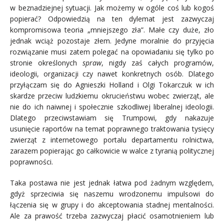
w beznadziejnej sytuacji. Jak możemy w ogóle coś lub kogoś
popierać? Odpowiedzią na ten dylemat jest zazwyczaj
kompromisowa teoria „mniejszego zła”. Małe czy duże, zło
jednak wciąż pozostaje złem. Jedyne moralnie do przyjęcia
rozwiązanie musi zatem polegać na opowiadaniu się tylko po
stronie określonych
spraw
, nigdy zaś całych programów,
ideologii, organizacji czy nawet konkretnych osób. Dlatego
przyłączam się do Agnieszki Holland i Olgi Tokarczuk w ich
skardze przeciw ludzkiemu okrucieństwu wobec zwierząt, ale
nie do ich naiwnej i społecznie szkodliwej liberalnej ideologii.
Dlatego przeciwstawiam się Trumpowi, gdy nakazuje
usunięcie raportów na temat poprawnego traktowania tysięcy
zwierząt z internetowego portalu departamentu rolnictwa,
zarazem popierając go całkowicie w walce z tyranią politycznej
poprawności.
Taka postawa nie jest jednak łatwa pod żadnym względem,
gdyż sprzeciwia się naszemu wrodzonemu impulsowi do
łączenia się w grupy i do akceptowania stadnej mentalności.
Ale za prawość trzeba zazwyczaj płacić osamotnieniem lub