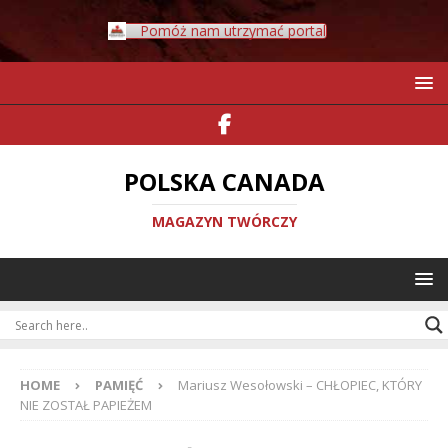
Pomóż nam utrzymać portal
POLSKA CANADA
MAGAZYN TWÓRCZY
HOME
PAMIĘĆ
Mariusz Wesołowski – CHŁOPIEC, KTÓRY
NIE ZOSTAŁ PAPIEŻEM