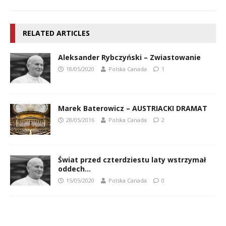
RELATED ARTICLES
Aleksander Rybczyński – Zwiastowanie
18/05/2020
Polska Canada
1
Marek Baterowicz – AUSTRIACKI DRAMAT
28/05/2016
Polska Canada
2
Świat przed czterdziestu laty wstrzymał
oddech…
15/05/2020
Polska Canada
0