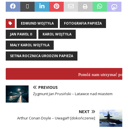
EDMUND WOJTYŁA
FOTOGRAFIA PAPIEŻA
JAN PAWEŁ II
KAROL WOJTYŁA
MAŁY KAROL WOJTYŁA
SETNA ROCZNICA URODZIN PAPIEŻA
Pomóż nam utrzymać porta
PREVIOUS
Zygmunt Jan Prusiński – Latawce nad miastem
NEXT
Arthur Conan Doyle – Uwaga!!! [dokończenie]