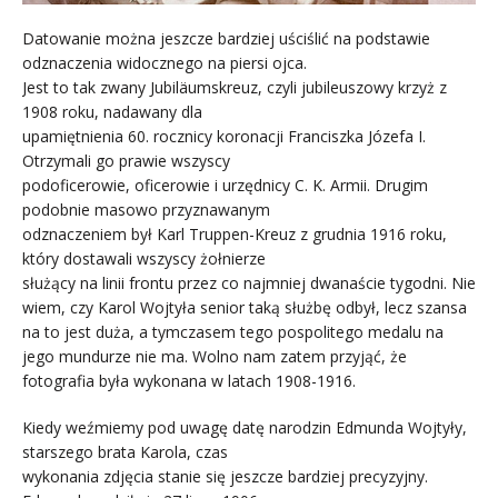
Datowanie można jeszcze bardziej uściślić na podstawie
odznaczenia widocznego na piersi ojca.
Jest to tak zwany Jubiläumskreuz, czyli jubileuszowy krzyż z
1908 roku, nadawany dla
upamiętnienia 60. rocznicy koronacji Franciszka Józefa I.
Otrzymali go prawie wszyscy
podoficerowie, oficerowie i urzędnicy C. K. Armii. Drugim
podobnie masowo przyznawanym
odznaczeniem był Karl Truppen-Kreuz z grudnia 1916 roku,
który dostawali wszyscy żołnierze
służący na linii frontu przez co najmniej dwanaście tygodni. Nie
wiem, czy Karol Wojtyła senior taką służbę odbył, lecz szansa
na to jest duża, a tymczasem tego pospolitego medalu na
jego mundurze nie ma. Wolno nam zatem przyjąć, że
fotografia była wykonana w latach 1908-1916.
Kiedy weźmiemy pod uwagę datę narodzin Edmunda Wojtyły,
starszego brata Karola, czas
wykonania zdjęcia stanie się jeszcze bardziej precyzyjny.