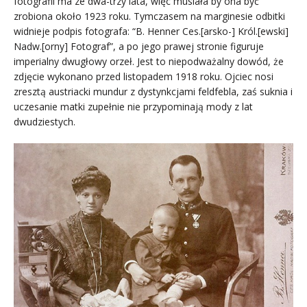
fotografii ma ze dwa-trzy lata, więc musiała by ona być
zrobiona około 1923 roku. Tymczasem na marginesie odbitki
widnieje podpis fotografa: “B. Henner Ces.[arsko-] Król.[ewski]
Nadw.[orny] Fotograf”, a po jego prawej stronie figuruje
imperialny dwugłowy orzeł. Jest to niepodważalny dowód, że
zdjęcie wykonano przed listopadem 1918 roku. Ojciec nosi
zresztą austriacki mundur z dystynkcjami feldfebla, zaś suknia i
uczesanie matki zupełnie nie przypominają mody z lat
dwudziestych.