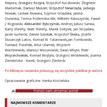
Kiepura
,
Grzegorz Kozyra
,
Krzysztof Kuczkowski
,
Zbigniew
Masternak
,
Dariusz Muszer
,
Krzysztof Niewrzęda
,
Jadwiga
Nowak
,
Lesław Nowara
,
Szymon Orzędała
,
Janina
Osewska
,
Teresa Podemska-Abt
,
Wilhelm Ratuszyński
,
Paweł
J. Rogowski
,
Aleksander Rybczyński
,
Andrzej Juliusz Sarwa
,
Barry Sheehy
,
Matt Sheehy
,
Marek Sołtysik
,
Jan Strządała
,
Jacek Suchecki
,
Zenon Szostak
,
Krzysztof Śliwka
,
Józefa
Ślusarczyk-Latos
,
Konrad W. Tatarowski
,
Jan Tomkowski
,
Tomasz Trzciński
,
Artur Ułamek
,
Wojciech
Wachniewski
,
Mariusz Wesołowski
,
Ewan Whyte
,
Piotr
Wojciechowski
,
Konrad Wojtyła
,
Grzegorz Wróblewski
,
Joanna
Ziembińska - Kurek
,
Grzegorz Zientecki
Po kliknięciu nazwiska pokazują się wszystkie publikacje autora
Opracowanie graficzne: Hanka Kościelska
Pomóż nam utrzymać portal
NAJNOWSZE KOMENTARZE