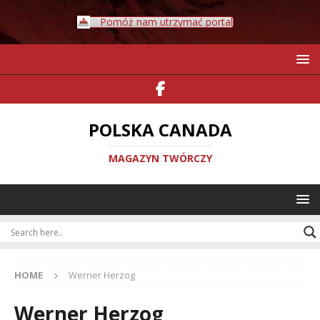
Pomóż nam utrzymać portal
POLSKA CANADA
MAGAZYN TWÓRCZY
HOME
Werner Herzog
Werner Herzog