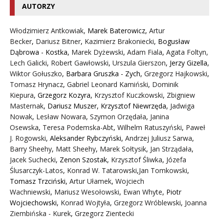
AUTORZY
Włodzimierz Antkowiak,
Marek Baterowicz
,
Artur
Becker
,
Dariusz Bitner
,
Kazimierz Brakoniecki
,
Bogusław
Dąbrowa - Kostka
,
Marek Dyżewski
,
Adam Fiala
,
Agata Foltyn,
Lech Galicki
,
Robert Gawłowski
,
Urszula Gierszon
,
Jerzy Gizella
,
Wiktor Gołuszko
,
Barbara Gruszka - Zych
,
Grzegorz Hajkowski
,
Tomasz Hrynacz
,
Gabriel Leonard Kamiński
,
Dominik
Kiepura
,
Grzegorz Kozyra
,
Krzysztof Kuczkowski
,
Zbigniew
Masternak
,
Dariusz Muszer
,
Krzysztof Niewrzęda
,
Jadwiga
Nowak
,
Lesław Nowara
,
Szymon Orzędała
,
Janina
Osewska
,
Teresa Podemska-Abt
,
Wilhelm Ratuszyński
,
Paweł
J. Rogowski
,
Aleksander Rybczyński
,
Andrzej Juliusz Sarwa
,
Barry Sheehy
,
Matt Sheehy
,
Marek Sołtysik
,
Jan Strządała
,
Jacek Suchecki
,
Zenon Szostak
,
Krzysztof Śliwka
,
Józefa
Ślusarczyk-Latos
,
Konrad W. Tatarowski
,
Jan Tomkowski
,
Tomasz Trzciński
,
Artur Ułamek
,
Wojciech
Wachniewski
,
Mariusz Wesołowski
,
Ewan Whyte
,
Piotr
Wojciechowski
,
Konrad Wojtyła
,
Grzegorz Wróblewski
,
Joanna
Ziembińska - Kurek
,
Grzegorz Zientecki