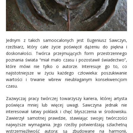
Jednym z takich samoocalonych jest Eugeniusz Sawczyn,
rzeźbiarz, który całe życie poświęcił dążeniu do piękna i
doskonałości. Twórca przejmujących form przestrzennego
poznania świata “miał mało czasu i pozostawił świadectwo”,
które mówi nie tylko o autorze. Interesuje go to, co
najistotniejsze w życiu każdego człowieka: poszukiwanie
wartości i trwanie wbrew nieubłaganym konsekwencjom
czasu.
Zazwyczaj pracy twórczej towarzyszy kariera, której artysta
poświęca mniej lub więcej uwagi. Sawczyna jednak nie
interesował łatwy poklask i chęć błyszczenia w środowisku.
Zawierzył samotnej prawdzie, stawiając swojej twórczości
najwyższe wymagania. Jego rzeźby potwierdzają szlachetną
wstrzemięźliwość autora: są zbudowane na harmonii,