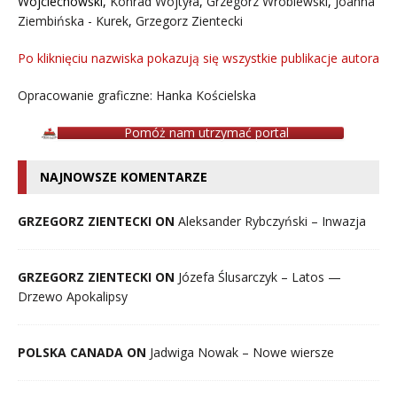
Wojciechowski
,
Konrad Wojtyła
,
Grzegorz Wróblewski
,
Joanna
Ziembińska - Kurek
,
Grzegorz Zientecki
Po kliknięciu nazwiska pokazują się wszystkie publikacje autora
Opracowanie graficzne: Hanka Kościelska
Pomóż nam utrzymać portal
NAJNOWSZE KOMENTARZE
GRZEGORZ ZIENTECKI ON
Aleksander Rybczyński – Inwazja
GRZEGORZ ZIENTECKI ON
Józefa Ślusarczyk – Latos —
Drzewo Apokalipsy
POLSKA CANADA ON
Jadwiga Nowak – Nowe wiersze