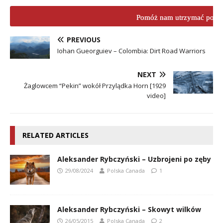
Pomóż nam utrzymać porta
PREVIOUS
Iohan Gueorguiev – Colombia: Dirt Road Warriors
NEXT
Żaglowcem “Pekin” wokół Przylądka Horn [1929
video]
RELATED ARTICLES
Aleksander Rybczyński – Uzbrojeni po zęby
29/08/2024
Polska Canada
1
Aleksander Rybczyński – Skowyt wilków
26/05/2015
Polska Canada
2