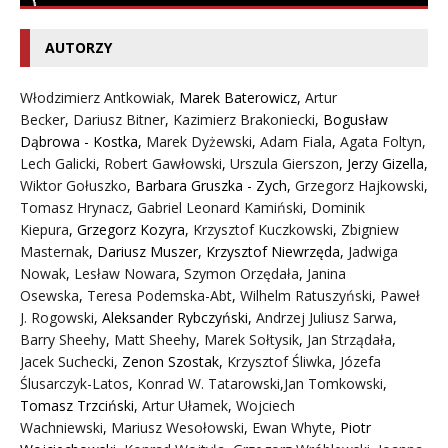
AUTORZY
Włodzimierz Antkowiak,
Marek Baterowicz
,
Artur
Becker
,
Dariusz Bitner
,
Kazimierz Brakoniecki
,
Bogusław
Dąbrowa - Kostka
,
Marek Dyżewski
,
Adam Fiala
,
Agata Foltyn,
Lech Galicki
,
Robert Gawłowski
,
Urszula Gierszon
,
Jerzy Gizella
,
Wiktor Gołuszko
,
Barbara Gruszka - Zych
,
Grzegorz Hajkowski
,
Tomasz Hrynacz
,
Gabriel Leonard Kamiński
,
Dominik
Kiepura
,
Grzegorz Kozyra
,
Krzysztof Kuczkowski
,
Zbigniew
Masternak
,
Dariusz Muszer
,
Krzysztof Niewrzęda
,
Jadwiga
Nowak
,
Lesław Nowara
,
Szymon Orzędała
,
Janina
Osewska
,
Teresa Podemska-Abt
,
Wilhelm Ratuszyński
,
Paweł
J. Rogowski
,
Aleksander Rybczyński
,
Andrzej Juliusz Sarwa
,
Barry Sheehy
,
Matt Sheehy
,
Marek Sołtysik
,
Jan Strządała
,
Jacek Suchecki
,
Zenon Szostak
,
Krzysztof Śliwka
,
Józefa
Ślusarczyk-Latos
,
Konrad W. Tatarowski
,
Jan Tomkowski
,
Tomasz Trzciński
,
Artur Ułamek
,
Wojciech
Wachniewski
,
Mariusz Wesołowski
,
Ewan Whyte
,
Piotr