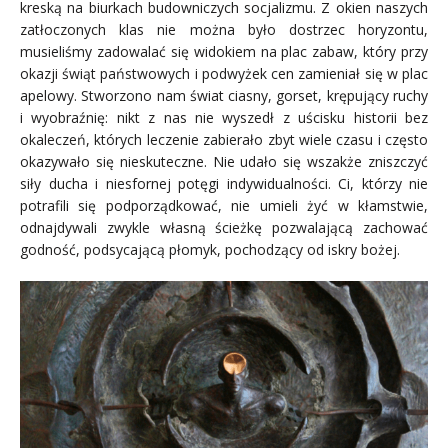
kreską na biurkach budowniczych socjalizmu. Z okien naszych
zatłoczonych klas nie można było dostrzec horyzontu,
musieliśmy zadowalać się widokiem na plac zabaw, który przy
okazji świąt państwowych i podwyżek cen zamieniał się w plac
apelowy. Stworzono nam świat ciasny, gorset, krępujący ruchy
i wyobraźnię: nikt z nas nie wyszedł z uścisku historii bez
okaleczeń, których leczenie zabierało zbyt wiele czasu i często
okazywało się nieskuteczne. Nie udało się wszakże zniszczyć
siły ducha i niesfornej potęgi indywidualności. Ci, którzy nie
potrafili się podporządkować, nie umieli żyć w kłamstwie,
odnajdywali zwykle własną ścieżkę pozwalającą zachować
godność, podsycającą płomyk, pochodzący od iskry bożej.