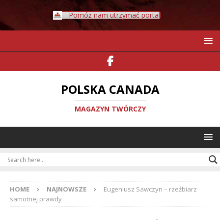
Pomóż nam utrzymać portal
POLSKA CANADA
MAGAZYN TWÓRCZY
HOME
NAJNOWSZE
Eugeniusz Sawczyn – rzeźbiarz
samotnej prawdy