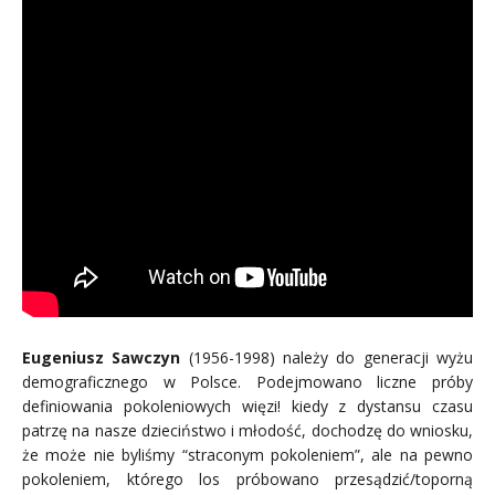
Eugeniusz Sawczyn
(1956-1998) należy do generacji wyżu
demograficznego w Polsce. Podejmowano liczne próby
definiowania pokoleniowych więzi! kiedy z dystansu czasu
patrzę na nasze dzieciństwo i młodość, dochodzę do wniosku,
że może nie byliśmy “straconym pokoleniem”, ale na pewno
pokoleniem, którego los próbowano przesądzić/toporną