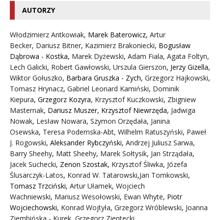
AUTORZY
Włodzimierz Antkowiak,
Marek Baterowicz
,
Artur
Becker
,
Dariusz Bitner
,
Kazimierz Brakoniecki
,
Bogusław
Dąbrowa - Kostka
,
Marek Dyżewski
,
Adam Fiala
,
Agata Foltyn,
Lech Galicki
,
Robert Gawłowski
,
Urszula Gierszon
,
Jerzy Gizella
,
Wiktor Gołuszko
,
Barbara Gruszka - Zych
,
Grzegorz Hajkowski
,
Tomasz Hrynacz
,
Gabriel Leonard Kamiński
,
Dominik
Kiepura
,
Grzegorz Kozyra
,
Krzysztof Kuczkowski
,
Zbigniew
Masternak
,
Dariusz Muszer
,
Krzysztof Niewrzęda
,
Jadwiga
Nowak
,
Lesław Nowara
,
Szymon Orzędała
,
Janina
Osewska
,
Teresa Podemska-Abt
,
Wilhelm Ratuszyński
,
Paweł
J. Rogowski
,
Aleksander Rybczyński
,
Andrzej Juliusz Sarwa
,
Barry Sheehy
,
Matt Sheehy
,
Marek Sołtysik
,
Jan Strządała
,
Jacek Suchecki
,
Zenon Szostak
,
Krzysztof Śliwka
,
Józefa
Ślusarczyk-Latos
,
Konrad W. Tatarowski
,
Jan Tomkowski
,
Tomasz Trzciński
,
Artur Ułamek
,
Wojciech
Wachniewski
,
Mariusz Wesołowski
,
Ewan Whyte
,
Piotr
Wojciechowski
,
Konrad Wojtyła
,
Grzegorz Wróblewski
,
Joanna
Ziembińska - Kurek
,
Grzegorz Zientecki