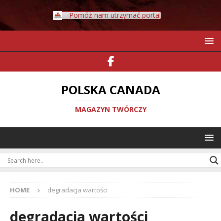
Pomóż nam utrzymać portal
POLSKA CANADA
MAGAZYN TWÓRCZY
HOME
degradacja wartości
degradacja wartości